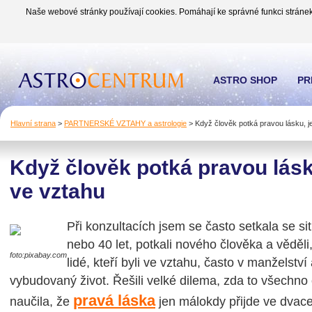
Naše webové stránky používají cookies. Pomáhají ke správné funkci stránek
ASTRO SHOP
PR
Hlavní strana
>
PARTNERSKÉ VZTAHY a astrologie
>
Když člověk potká pravou lásku, je
Když člověk potká pravou lásku
ve vztahu
Při konzultacích jsem se často setkala se si
nebo 40 let, potkali nového člověka a věděli, ž
foto:pixabay.com
lidé, kteří byli ve vztahu, často v manželství a
vybudovaný život. Řešili velké dilema, zda to všechno 
pravá láska
naučila, že
jen málokdy přijde ve dvaceti