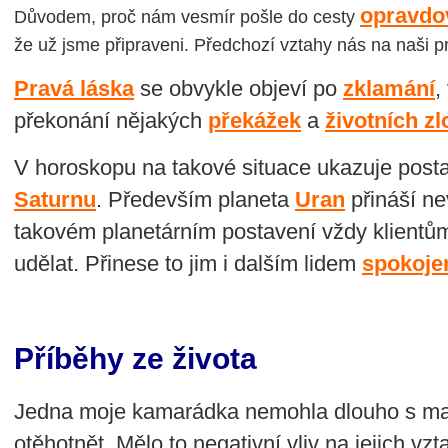
opravdo
Důvodem, proč nám vesmír pošle do cesty
že už jsme připraveni. Předchozí vztahy nás na naši pr
Pravá láska
se obvykle objeví po
zklamání
,
překonání nějakých
překážek
a
životních z
V horoskopu na takové situace ukazuje post
Saturnu
. Především planeta
Uran
přináší ne
takovém planetárním postavení vždy klientů
udělat. Přinese to jim i dalším lidem
spokojen
Příběhy ze života
Jedna moje kamarádka nemohla dlouho s m
otěhotnět. Mělo to negativní vliv na jejich vzt