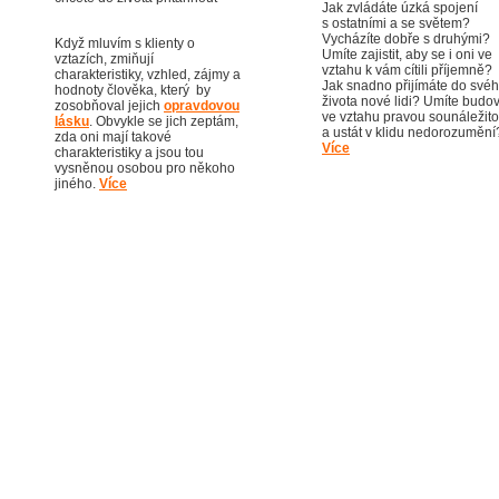
Jak zvládáte úzká spojení
s ostatními a se světem?
Vycházíte dobře s druhými?
Když mluvím s klienty o
Umíte zajistit, aby se i oni ve
vztazích, zmiňují
vztahu k vám cítili příjemně?
charakteristiky, vzhled, zájmy a
Jak snadno přijímáte do své
hodnoty člověka, který by
života nové lidi? Umíte budo
zosobňoval jejich
opravdovou
ve vztahu pravou sounáležito
lásku
. Obvykle se jich zeptám,
a ustát v klidu nedorozumění
zda oni mají takové
Více
charakteristiky a jsou tou
vysněnou osobou pro někoho
jiného.
Více