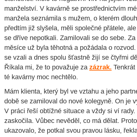
manželství. V kavárně se prostřednictvím m
manžela seznámila s mužem, o kterém dlou
předtím již slyšela, měli společné přátele, ale
se dříve nepotkali. Zamilovali se do sebe. Za 
měsíce už byla těhotná a požádala o rozvod.
se vzali a dnes spolu šťastně žijí se čtyřmi d
Říkala mi, že to považuje za
zázrak.
Tenkrát 
té kavárny moc nechtělo.
Mám klienta, který byl ve vztahu a jeho partne
době se zamiloval do nové kolegyně. On je 
V práci řeší obtížné situace a vždy si ví rady
zaskočila. Vůbec nevěděl, co má dělat. Proto
ukazovalo, že potkal svou pravou lásku, řekl