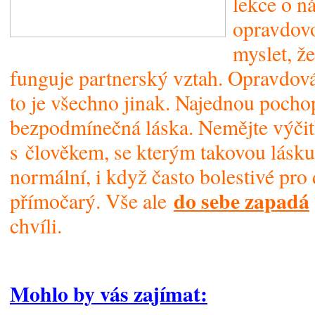
lekce o n
opravdovo
myslet, že
funguje partnerský vztah. Opravdová 
to je všechno jinak. Najednou pocho
bezpodmínečná láska. Nemějte výčitk
s člověkem, se kterým takovou lásku 
normální, i když často bolestivé pro
do sebe zapadá
přímočarý. Vše ale
chvíli.
Mohlo by vás zajímat: