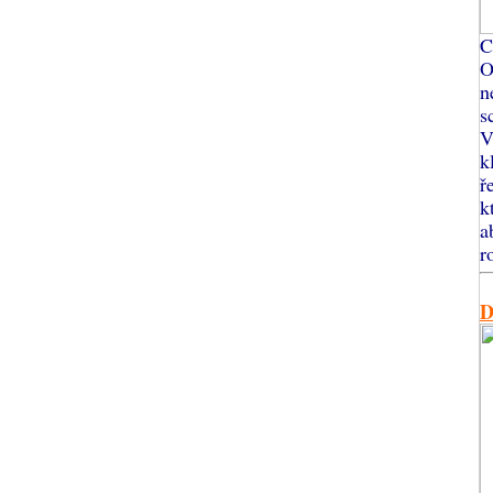
C
O
n
s
V
k
ř
k
a
r