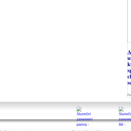
A
u
k
s
c
s
Fo