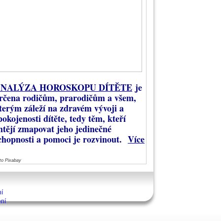
NALÝZA HOROSKOPU DÍTĚTE
je
rčena rodičům, prarodičům a všem,
terým záleží na zdravém vývoji a
pokojenosti dítěte, tedy těm, kteří
htějí zmapovat jeho jedinečné
chopnosti a pomoci je rozvinout.
Více
to Pixabay