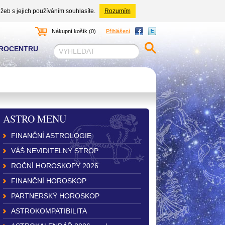
žeb s jejich používáním souhlasíte.
Rozumím
Nákupní košík (0)
Přihlášení
TROCENTRU
ASTRO MENU
FINANČNÍ ASTROLOGIE
VÁŠ NEVIDITELNÝ STROP
ROČNÍ HOROSKOPY 2026
FINANČNÍ HOROSKOP
PARTNERSKÝ HOROSKOP
ASTROKOMPATIBILITA