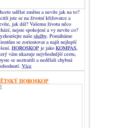
hcete udělat změnu a nevíte jak na to?
citli jste se na životní křižovatce a
evíte, jak dál? Vašemu životu něco
chází, nejste spokojení a vy nevíte co?
yzkoušejte naše
služby
. Pomáháme
lientům se zorientovat a najít nejlepší
ešení.
HOROSKOP
je jako
KOMPAS
,
terý vám ukazuje nejvhodnější cestu,
byste se neztratili a nedělali chybná
ozhodnutí.
Více
DĚTSKÝ HOROSKOP