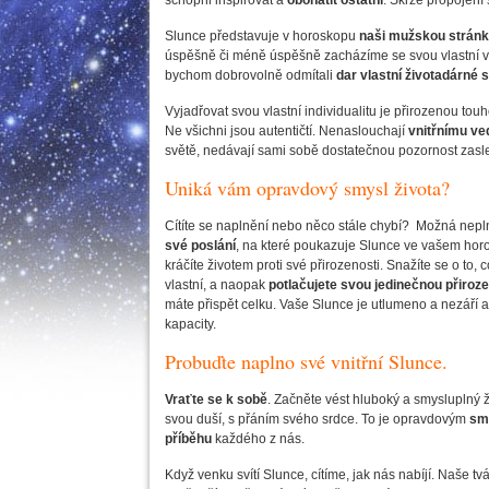
schopni inspirovat a
obohatit ostatní
. Skrze propojen
Slunce představuje v horoskopu
naši mužskou strán
úspěšně či méně úspěšně zacházíme se svou vlastní vů
bychom dobrovolně odmítali
dar
vlastní životadárné s
Vyjadřovat svou vlastní individualitu je přirozenou to
Ne všichni jsou autentičtí. Nenaslouchají
vnitřnímu ve
světě, nedávají sami sobě dostatečnou pozornost zas
Uniká vám opravdový smysl života?
Cítíte se naplnění nebo něco stále chybí? Možná nepl
své poslání
, na které poukazuje Slunce ve vašem ho
kráčíte životem proti své přirozenosti. Snažíte se o to,
vlastní, a naopak
potlačujete svou jedinečnou přiroz
máte přispět celku. Vaše Slunce je utlumeno a nezáří a
kapacity.
Probuďte naplno své vnitřní Slunce.
Vraťte se k sobě
. Začněte vést hluboký a smysluplný ž
svou duší, s přáním svého srdce. To je opravdovým
sm
příběhu
každého z nás.
Když venku svítí Slunce, cítíme, jak nás nabíjí. Naše t