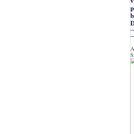
v
p
b
D
--
--
A
S