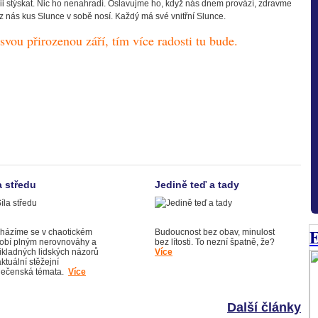
ii stýskat. Nic ho nenahradí. Oslavujme ho, když nás dnem provází, zdravme
z nás kus Slunce v sobě nosí. Každý má své vnitřní Slunce.
svou přirozenou září, tím více radosti tu bude.
a středu
Jedině teď a tady
E
házíme se v chaotickém
Budoucnost bez obav, minulost
obí plným nerovnováhy a
bez lítosti. To nezní špatně, že?
tikladných lidských názorů
Více
ktuální stěžejní
lečenská témata.
Více
Další články