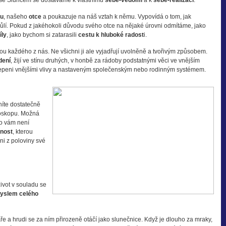
í se Sluncem se dostáváme k vlastnímu
sebe-vědomí
a k
sebe-realizaci
.
ku
, našeho
otce
a poukazuje na náš vztah k němu. Vypovídá o tom, jak
lí. Pokud z jakéhokoli důvodu svého otce na nějaké úrovni odmítáme, jako
íly
, jako bychom si zatarasili
cestu k hluboké radost
i.
uhou každého z nás. Ne všichni ji ale vyjadřují uvolněně a tvořivým způsobem.
dení
, žijí ve stínu druhých, v honbě za rádoby podstatnými věci ve vnějším
lepeni vnějšími vlivy a nastaveným společenským nebo rodinným systémem.
níte dostatečně
roskopu. Možná
 co vám není
enost
, kterou
ni z poloviny své
ivot v souladu se
yslem celého
váře a hrudi se za ním přirozeně otáčí jako slunečnice. Když je dlouho za mraky,