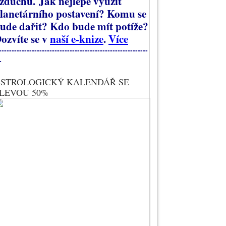
zduchu.
Jak nejlépe využít
lanetárního postavení? Komu se
ude dařit? Kdo bude mít potíže?
ozvíte se v
naší e-knize
.
Více
-----------------------------------------------------------
-
STROLOGICKÝ KALENDÁŘ SE
LEVOU 50%