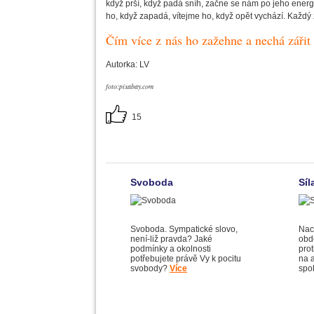
když prší, když padá sníh, začne se nám po jeho energ
ho, když zapadá, vítejme ho, když opět vychází. Každý 
Čím více z nás ho zažehne a nechá zářit 
Autorka: LV
foto:pixabay.com
15
Svoboda
Síl
Svoboda. Sympatické slovo,
Nac
není-liž pravda? Jaké
obd
podmínky a okolnosti
pro
potřebujete právě Vy k pocitu
na a
svobody?
Více
spo