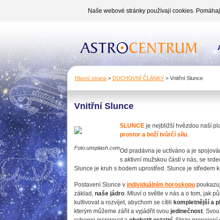
Naše webové stránky používají cookies. Pomáhají 
Hlavní strana
>
DUCHOVNÍ ČLÁNKY
>
Vnitřní Slunce
Vnitřní Slunce
SLUNCE
je nejbližší hvězdou naší p
prostor a boží tvůrčí sílu
.
Foto:unsplash.com
Od pradávna je uctíváno a je spojová
s aktivní mužskou částí v nás, se sr
Slunce je kruh s bodem uprostřed. Slunce je středem 
Postavení Slunce v
individuálním horoskopu
poukazuj
základ,
naše jádro
. Mluví o světle v nás a o tom, jak 
kultivovat a rozvíjet, abychom se cítili
kompletnější a p
kterým můžeme zářit a vyjádřit svou
jedinečnost
. Svou