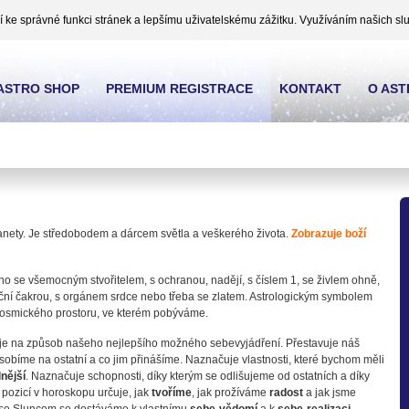
ke správné funkci stránek a lepšímu uživatelskému zážitku. Využíváním našich slu
ASTRO SHOP
PREMIUM REGISTRACE
KONTAKT
O AS
lanety. Je středobodem a dárcem světla a veškerého života.
Zobrazuje boží
no se všemocným stvořitelem, s ochranou, nadějí, s číslem 1, se živlem ohně,
deční čakrou, s orgánem srdce nebo třeba se zlatem. Astrologickým symbolem
kosmického prostoru, ve kterém pobýváme.
e na způsob našeho nejlepšího možného sebevyjádření. Přestavuje náš
působíme na ostatní a co jim přinášíme. Naznačuje vlastnosti, které bychom měli
lnější
. Naznačuje schopnosti, díky kterým se odlišujeme od ostatních a díky
 pozicí v horoskopu určuje, jak
tvoříme
, jak prožíváme
radost
a jak jsme