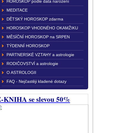
HOROSKOP podle data narození
MEDITACE
DĚTSKÝ HOROSKOP zdarma
HOROSKOP VHODNÉHO OKAMŽIKU
MĚSÍČNÍ HOROSKOP na SRPEN
TÝDENNÍ HOROSKOP
PARTNERSKÉ VZTAHY a astrologie
RODIČOVSTVÍ a astrologie
O ASTROLOGII
FAQ - Nejčastěji kladené dotazy
-KNIHA se slevou 50%