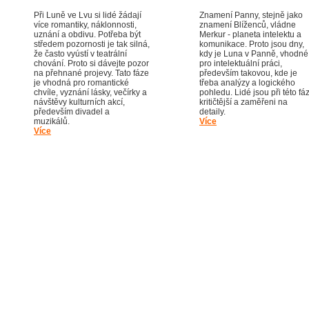
Při Luně ve Lvu si lidé žádají
Znamení Panny, stejně jako
více romantiky, náklonnosti,
znamení Blíženců, vládne
uznání a obdivu. Potřeba být
Merkur - planeta intelektu a
středem pozornosti je tak silná,
komunikace. Proto jsou dny,
že často vyústí v teatrální
kdy je Luna v Panně, vhodné
chování. Proto si dávejte pozor
pro intelektuální práci,
na přehnané projevy. Tato fáze
především takovou, kde je
je vhodná pro romantické
třeba analýzy a logického
chvíle, vyznání lásky, večírky a
pohledu. Lidé jsou při této fáz
návštěvy kulturních akcí,
kritičtější a zaměřeni na
především divadel a
detaily.
muzikálů.
Více
Více