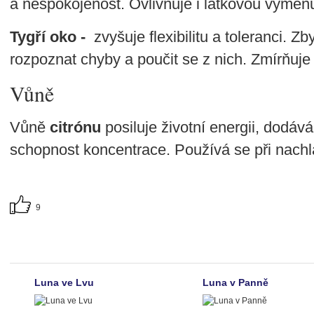
a nespokojenost. Ovlivňuje i látkovou výměnu
Tygří oko -
zvyšuje flexibilitu a toleranci. 
rozpoznat chyby a poučit se z nich. Zmírňuje
Vůně
Vůně
citrónu
posiluje životní energii, dodáv
schopnost koncentrace. Používá se při nachla
9
Luna ve Lvu
Luna v Panně