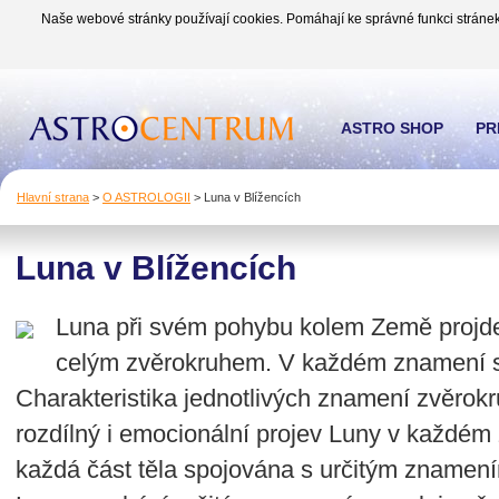
Naše webové stránky používají cookies. Pomáhají ke správné funkci stránek
ASTRO SHOP
PR
Hlavní strana
>
O ASTROLOGII
>
Luna v Blížencích
Luna v Blížencích
Luna při svém pohybu kolem Země proj
celým zvěrokruhem. V každém znamení se 
Charakteristika jednotlivých znamení zvěrokru
rozdílný i emocionální projev Luny v každém 
každá část těla spojována s určitým znamen