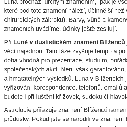
Luna prochází určitým znamením, pak je vše, 
které pod toto znamení náleží, účinnější než
chirurgických zákroků). Barvy, vůně a kameny
znameních uvádíme, účinky ještě zesilují.
Při
Luně v dualistickém znamení Blíženců
věcí najednou. Tato fáze zvyšuje tempo a pod
doba vhodná pro prezentace, studium, pořádá
společenských akcí. Není však garantováno
a hmatatelných výsledků. Luna v Blížencích 
vyřizování korespondence, telefonů, emailů a
budete i při luštění křížovek, sudoku či hlavo
Astrologie přiřazuje znamení Blíženců ramena
průdušky. Pokud jste se narodili ve znamení 