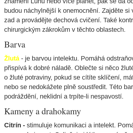
znamení Lunu nebo více planet, pak se dá oče
budou náchylnější k onemocnění. Zajděte si 
zad a provádějte dechová cvičení. Také kontro
chirurgickým zákrokům v těchto oblastech.
Barva
Žlutá
- je barvou intelektu. Pomáhá odstraňo
přispívá k dobré náladě. Oblečte si něco žlut
o žluté potraviny, pokud se cítíte sklíčení, m
nebo se nedokážete plně soustředit. Této barv
podráždění, neklidní a trpíte-li nespavostí.
Kameny a drahokamy
Citrín -
stimuluje komunikaci a intelekt. Pom