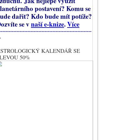
zduchu.
Jak nejlépe využít
lanetárního postavení? Komu se
ude dařit? Kdo bude mít potíže?
ozvíte se v
naší e-knize
.
Více
-----------------------------------------------------------
-
STROLOGICKÝ KALENDÁŘ SE
LEVOU 50%