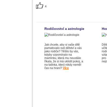
4
Rodičovství a astrologie
Hor
Jak chcete, aby si vaše dítě
Děti
pamatovalo své dětství a vás
učit
jako rodiče? Těšilo by vás,
rodi
kdyby vzpomínalo na
vzta
maminku, která mu neustále
pro 
říkala, že si má uklidit pokoj, a
nejd
na tatínka, který nikdy neměl
čas na hraní?
Více