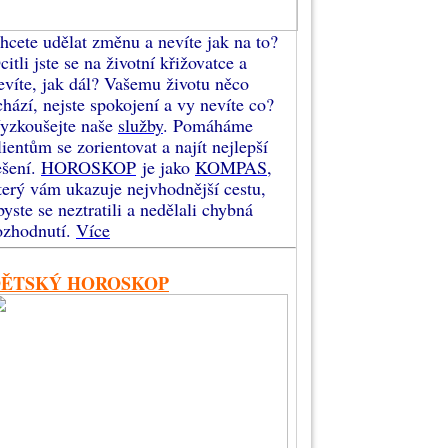
hcete udělat změnu a nevíte jak na to?
citli jste se na životní křižovatce a
evíte, jak dál? Vašemu životu něco
chází, nejste spokojení a vy nevíte co?
yzkoušejte naše
služby
. Pomáháme
lientům se zorientovat a najít nejlepší
ešení.
HOROSKOP
je jako
KOMPAS
,
terý vám ukazuje nejvhodnější cestu,
byste se neztratili a nedělali chybná
ozhodnutí.
Více
DĚTSKÝ HOROSKOP