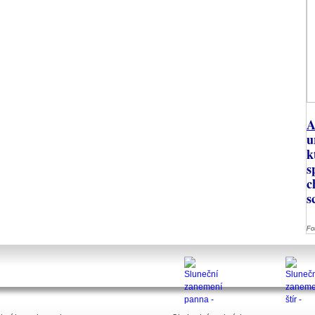
A
u
k
s
c
s
Fo