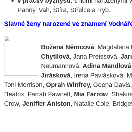
v práci/v byznysu:
s lidmi narozenými 
Panny, Vah, Štíra, Střelce a Ryb.
Slavné ženy narozené ve znamení Vodnář
Božena Němcová
, Magdalena 
Chytilová
, Jana Preissová,
Jar
Neumannová,
Adina Mandlová
Jirásková
, Irena Pavlásková, 
Toni Morrison,
Oprah Winfrey,
Geena Davis,
Beatrix, Farrah Fawcett,
Mia Farrow
, Shakir
Crow,
Jeniffer Aniston
, Natalie Cole, Bridge