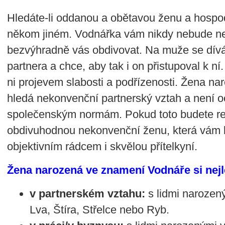
Hledáte-li oddanou a obětavou ženu a hospo
někom jiném. Vodnářka vám nikdy nebude nek
bezvýhradně vás obdivovat. Na muže se dív
partnera a chce, aby tak i on přistupoval k ní
ni projevem slabosti a podřízenosti. Žena n
hledá nekonvenční partnerský vztah a není o
společenským normám. Pokud toto budete re
obdivuhodnou nekonvenční ženu, která vám 
objektivním rádcem i skvělou přítelkyní.
Žena narozená ve znamení Vodnáře si nej
v partnerském vztahu:
s lidmi narozen
Lva, Štíra, Střelce nebo Ryb.