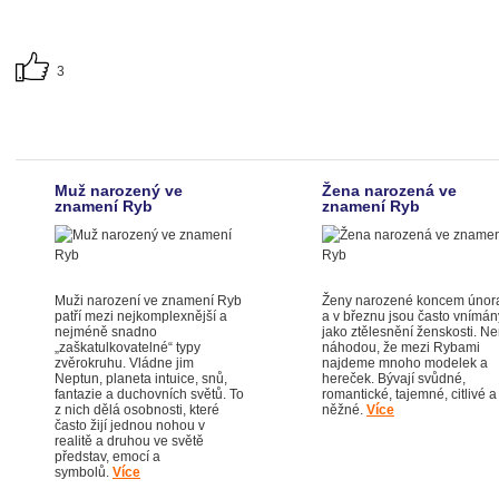
3
Muž narozený ve
Žena narozená ve
znamení Ryb
znamení Ryb
Muži narození ve znamení Ryb
Ženy narozené koncem únor
patří mezi nejkomplexnější a
a v březnu jsou často vnímán
nejméně snadno
jako ztělesnění ženskosti. Ne
„zaškatulkovatelné“ typy
náhodou, že mezi Rybami
zvěrokruhu. Vládne jim
najdeme mnoho modelek a
Neptun, planeta intuice, snů,
hereček. Bývají svůdné,
fantazie a duchovních světů. To
romantické, tajemné, citlivé a
z nich dělá osobnosti, které
něžné.
Více
často žijí jednou nohou v
realitě a druhou ve světě
představ, emocí a
symbolů.
Více