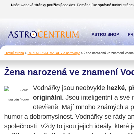
Naše webové stránky používají cookies. Pomáhají ke správné funkci stránek
ASTRO SHOP
PR
Hlavní strana
>
PARTNERSKÉ VZTAHY a astrologie
>
Žena narozená ve znamení Vodná
Žena narozená ve znamení Vo
Vodnářky jsou neobvykle
hezké, p
Foto:
originální.
Jsou inteligentní a své 
unsplash.com
otevřeně. Mají mnoho známých a přát
humor a dobromyslnost. Vodnářky se rády ang
společnosti. Vždy to jsou jejich ideály, které j