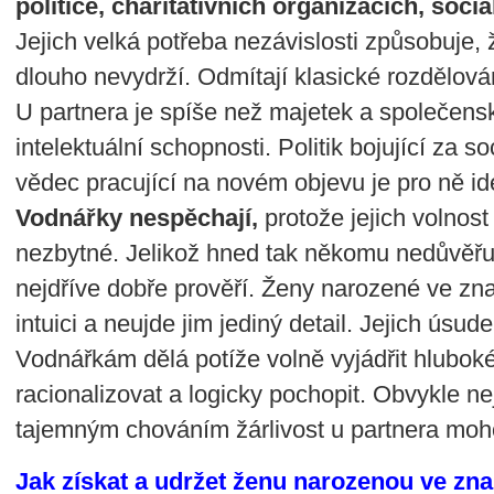
politice, charitativních organizacích, sociá
Jejich velká potřeba nezávislosti způsobuje
dlouho nevydrží. Odmítají klasické rozdělován
U partnera je spíše než majetek a společen
intelektuální schopnosti. Politik bojující za s
vědec pracující na novém objevu je pro ně ide
Vodnářky nespěchají,
protože jejich volnost
nezbytné. Jelikož hned tak někomu nedůvěřuj
nejdříve dobře prověří. Ženy narozené ve z
intuici a neujde jim jediný detail. Jejich úsud
Vodnářkám dělá potíže volně vyjádřit hluboké 
racionalizovat a logicky pochopit. Obvykle ne
tajemným chováním žárlivost u partnera moh
Jak získat a udržet ženu narozenou ve zn