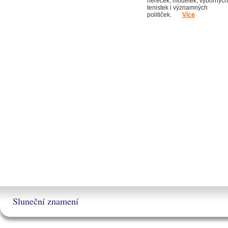
hereček, modelek, výborných
tenistek i významných
političek.
Více
Sluneční znamení