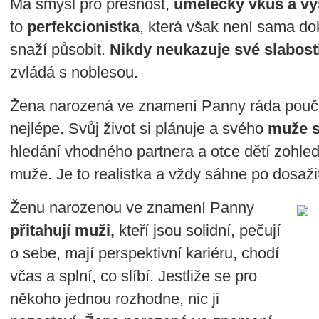
Má smysl pro přesnost,
umělecký vkus a vys
to
perfekcionistka
, která však není sama do
snaží působit.
Nikdy neukazuje své slabosti
zvládá s noblesou.
Žena narozená ve znamení Panny ráda poučuj
nejlépe. Svůj život si plánuje a svého
muže s
hledání vhodného partnera a otce dětí zohled
muže. Je to realistka a vždy sáhne po dosaži
Ženu narozenou ve znamení Panny
přitahují muži,
kteří jsou solidní, pečují
o sebe, mají perspektivní kariéru, chodí
včas a splní, co slíbí. Jestliže se pro
někoho jednou rozhodne, nic ji