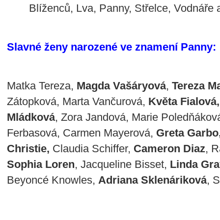
Blíženců, Lva, Panny, Střelce, Vodnáře 
Slavné ženy narozené ve znamení Panny:
Matka Tereza,
Magda Vašáryová
,
Tereza M
Zátopková, Marta Vančurová,
Květa Fialová,
Mládková
, Zora Jandová, Marie Poledňákov
Ferbasová, Carmen Mayerová,
Greta Garbo
Christie,
Claudia Schiffer,
Cameron Diaz
, 
Sophia Loren
, Jacqueline Bisset,
Linda Gra
Beyoncé Knowles,
Adriana Sklenáriková
, 