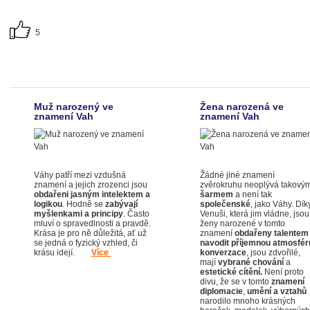
5
Muž narozený ve
Žena narozená ve
znamení Vah
znamení Vah
Váhy patří mezi vzdušná
Žádné jiné znamení
znamení a jejich zrozenci jsou
zvěrokruhu neoplývá takový
obdařeni jasným intelektem a
šarmem
a není tak
logikou
. Hodně se
zabývají
společenské
, jako Váhy. Dík
myšlenkami a principy
. Často
Venuši, která jim vládne, jsou
mluví o spravedlnosti a pravdě.
ženy narozené v tomto
Krása je pro ně důležitá, ať už
znamení
obdařeny talentem
se jedná o fyzický vzhled, či
navodit příjemnou atmosfér
krásu idejí.
Více
konverzace
, jsou zdvořilé,
mají
vybrané chování
a
estetické cítění.
Není proto
divu, že se v tomto
znamení
diplomacie
,
umění a vztahů
narodilo mnoho krásných