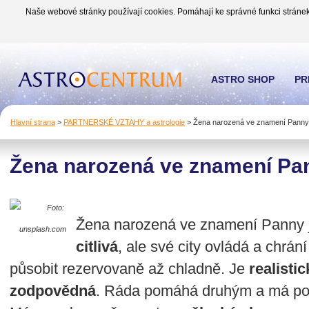
Naše webové stránky používají cookies. Pomáhají ke správné funkci stránek
ASTRO SHOP
PR
Hlavní strana
>
PARTNERSKÉ VZTAHY a astrologie
>
Žena narozená ve znamení Panny
Žena narozená ve znamení Pa
Foto:
Žena narozená ve znamení Panny 
unsplash.com
citlivá
, ale své city ovládá a chrán
působit rezervovaně až chladně. Je
realistic
zodpovědná
. Ráda pomáhá druhým a má potř