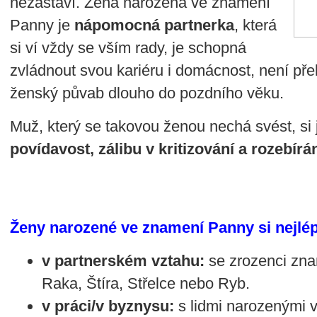
nezastaví. Žena narozená ve znamení
Panny je
nápomocná partnerka
, která
si ví vždy se vším rady, je schopná
zvládnout svou kariéru i domácnost, není pře
ženský půvab dlouho do pozdního věku.
Muž, který se takovou ženou nechá svést, si 
povídavost, zálibu v kritizování a rozebírán
Ženy narozené ve znamení Panny si nejlé
v partnerském vztahu:
se zrozenci zna
Raka, Štíra, Střelce nebo Ryb.
v práci/v byznysu:
s lidmi narozenými 