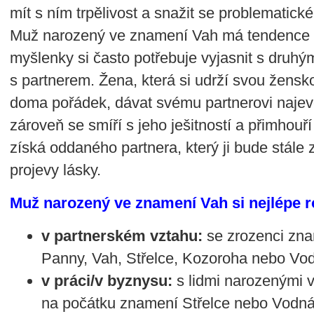
mít s ním trpělivost a snažit se problematick
Muž narozený ve znamení Vah má tendence 
myšlenky si často potřebuje vyjasnit s druhý
s partnerem. Žena, která si udrží svou žensk
doma pořádek, dávat svému partnerovi najevo
zároveň se smíří s jeho ješitností a přimhouří
získá oddaného partnera, který ji bude stále
projevy lásky.
Muž narozený ve znamení Vah si nejlépe 
v partnerském vztahu:
se zrozenci zna
Panny, Vah, Střelce, Kozoroha nebo Vo
v práci/v byznysu:
s lidmi narozenými 
na počátku znamení Střelce nebo Vodná