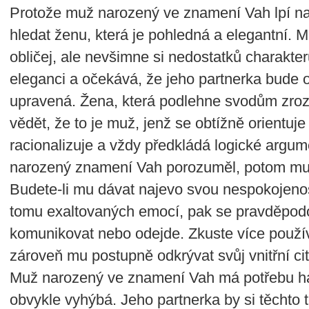
Protože muž narozený ve znamení Vah lpí na 
hledat ženu, která je pohledná a elegantní. 
obličej, ale nevšimne si nedostatků charakte
eleganci a očekává, že jeho partnerka bude 
upravená. Žena, která podlehne svodům zro
vědět, že to je muž, jenž se obtížně orientuj
racionalizuje a vždy předkládá logické argum
narozený znamení Vah porozuměl, potom mu m
Budete-li mu dávat najevo svou nespokojenost
tomu exaltovaných emocí, pak se pravděpod
komunikovat nebo odejde. Zkuste více použív
zároveň mu postupně odkrývat svůj vnitřní ci
Muž narozený ve znamení Vah má potřebu ha
obvykle vyhýbá. Jeho partnerka by si těchto