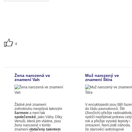
4
Žena narozená ve
Muž narozený ve
znamení Vah
znamení Štíra
Žádné jiné znamení
V encyklopedii jsou štíři řaze
zvěrokruhu neoplývá takovým
do řádu pavoukovců. Štír
šarmem
a není tak
(živočich) přežije radioaktivit
společenské
, jako Váhy. Díky
vydrží nepřijímat potravu celý
Venuši, která jim vládne, jsou
rok a přežije vysoké teploty i
ženy narozené v tomto
zmrazení. Není jistě náhoda,
znamení
obdařeny talentem
že starověcí astrologové