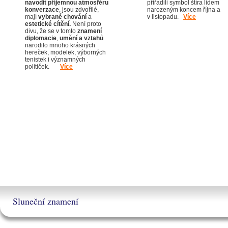
navodit příjemnou atmosféru
přiřadili symbol štíra lidem
konverzace
, jsou zdvořilé,
narozeným koncem října a
mají
vybrané chování
a
v listopadu.
Více
estetické cítění.
Není proto
divu, že se v tomto
znamení
diplomacie
,
umění a vztahů
narodilo mnoho krásných
hereček, modelek, výborných
tenistek i významných
političek.
Více
Sluneční znamení