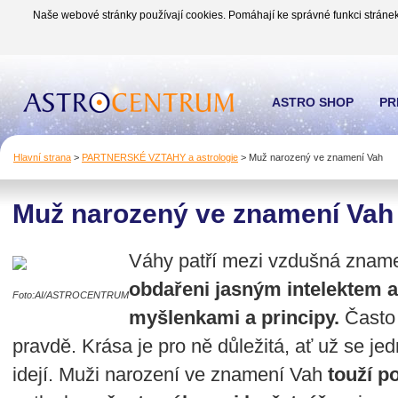
Naše webové stránky používají cookies. Pomáhají ke správné funkci stránek
ASTRO SHOP
PR
Hlavní strana
>
PARTNERSKÉ VZTAHY a astrologie
>
Muž narozený ve znamení Vah
Muž narozený ve znamení Vah
Váhy patří mezi vzdušná znamen
obdařeni jasným intelektem a
Foto:AI/ASTROCENTRUM
myšlenkami a principy.
Často 
pravdě. Krása je pro ně důležitá, ať už se jed
idejí. Muži narození ve znamení Vah
touží p