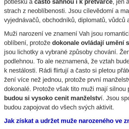
potlesku a
často sáhnou i k přetvářce
, jen 
strach z neoblíbenosti. Jsou cílevědomí a ma
vyjednávačů, obchodníků, diplomatů, vůdců a
Muži narození ve znamení Vah jsou romantic
oblíbení, protože
dokonale ovládají umění 
jsou lichotky a vybrané způsoby chování. Že
podlehnou. To ale neznamená, že vztah bude t
k nestálosti. Rádi flirtují a často si pletou př
žení více než jednou, protože první manželstv
dokonalé. Protože však tito muži mají silnou 
budou si vysoko cenit manželstv
í. Jsou sp
budou zapojovat do všech svých aktivit.
Jak získat a udržet muže narozeného ve 