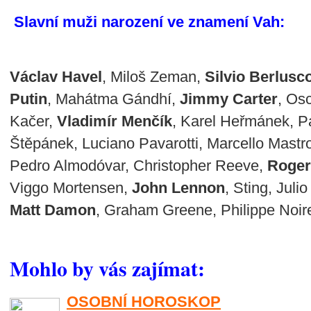
Slavní muži narození ve znamení Vah:
Václav Havel
, Miloš Zeman,
Silvio Berlusc
Putin
, Mahátma Gándhí,
Jimmy Carter
, Os
Kačer,
Vladimír Menčík
, Karel Heřmánek, P
Štěpánek, Luciano Pavarotti, Marcello Mastr
Pedro Almodóvar, Christopher Reeve,
Roger
Viggo Mortensen,
John Lennon
, Sting, Juli
Matt Damon
, Graham Greene, Philippe Noire
Mohlo by vás zajímat:
OSOBNÍ HOROSKOP