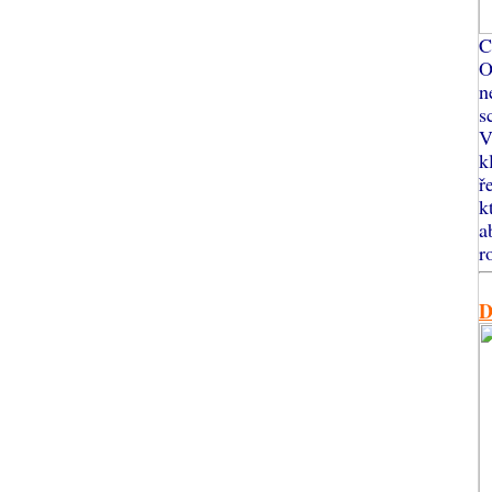
C
O
n
s
V
k
ř
k
a
r