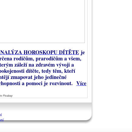
NALÝZA HOROSKOPU DÍTĚTE
je
rčena rodičům, prarodičům a všem,
terým záleží na zdravém vývoji a
pokojenosti dítěte, tedy těm, kteří
htějí zmapovat jeho jedinečné
chopnosti a pomoci je rozvinout.
Více
to Pixabay