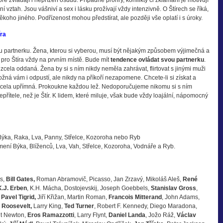
e zvládají i nepřízeň osudu. Případné prohry, konflikty či zklamání je motivují
 vztah. Jsou vášniví a sex i lásku prožívají vždy intenzivně. O Štírech se říká,
někoho jiného. Podřízenost mohou předstírat, ale později vše oplatí i s úroky.
íra
ou partnerku. Žena, kterou si vyberou, musí být nějakým způsobem výjimečná a
e pro Štíra vždy na prvním místě. Bude mít
tendence ovládat svou partnerku
.
ka zcela oddaná. Žena by si s ním nikdy neměla zahrávat, flirtovat s jinými muži
žná vám i odpustí, ale nikdy na příkoří nezapomene. Chcete-li si získat a
 zcela upřímná. Prokoukne každou lež. Nedoporučujeme nikomu si s ním
řítele, než je Štír. K lidem, které miluje, však bude vždy loajální, nápomocný
ýka, Raka, Lva, Panny, Střelce, Kozoroha nebo Ryb
ení Býka, Blíženců, Lva, Vah, Střelce, Kozoroha, Vodnáře a Ryb.
es,
Bill Gates,
Roman Abramovič, Picasso, Jan Zrzavý, Mikoláš Aleš,
René
K.J. Erben
, K.H. Mácha, Dostojevskij, Joseph Goebbels,
Stanislav Gross
,
,
Pavel Tigrid,
Jiří Křižan, Martin Roman,
Francois Mitterand
, John Adams,
 Roosevelt,
Larry King,
Ted Turner
, Robert F. Kennedy, Diego Maradona,
ut Newton,
Eros Ramazzotti
, Larry Flynt,
Daniel Landa
, Jožo Ráž,
Václav