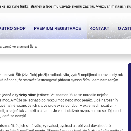
ke správné funkci stránek a lepšímu uživatelskému zážitku. Využíváním našich slu
ASTRO SHOP
PREMIUM REGISTRACE
KONTAKT
O AS
rozený ve znamení Štíra
oukovců. Štír (živočich) přežije radioaktivitu, vydrží nepřijímat potravu celý rok
istě náhoda, že starověcí astrologové přiřadili symbol štíra lidem narozeným
se
jedná o fyzicky silné jedince
. Ve znamení Štíra se narodilo nejvíce
uje moc. A může se jednat o politickou moc nebo moc peněz. Lidé narození v
věřitelně vážně. Jejich citové projevy se pohybují v extrémech: pozitivní -
vřelí, a stejně tak zamlklí a chladní. Je velmi obtížné rozpoznat, co se děje pod
, která se nemýlí.
atičtí. Jejich silná vůle, vytrvalost, bystrost a trpělivost dávají dobré