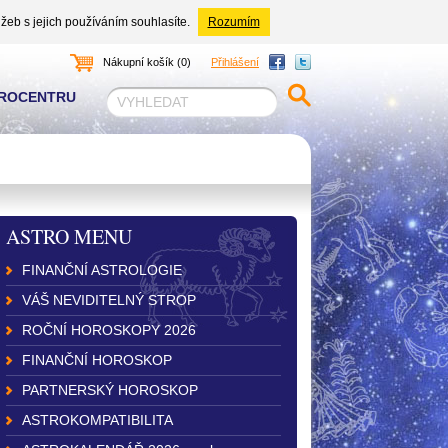
žeb s jejich používáním souhlasíte.
Rozumím
Nákupní košík (0)
Přihlášení
TROCENTRU
ASTRO MENU
FINANČNÍ ASTROLOGIE
VÁŠ NEVIDITELNÝ STROP
ROČNÍ HOROSKOPY 2026
FINANČNÍ HOROSKOP
PARTNERSKÝ HOROSKOP
ASTROKOMPATIBILITA