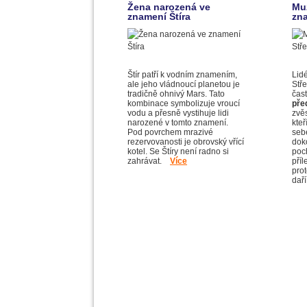
Žena narozená ve
Mu
znamení Štíra
zna
Štír patří k vodním znamením,
Lid
ale jeho vládnoucí planetou je
Stř
tradičně ohnivý Mars. Tato
čas
kombinace symbolizuje vroucí
pře
vodu a přesně vystihuje lidi
zvěs
narozené v tomto znamení.
kteř
Pod povrchem mrazivé
sebe
rezervovanosti je obrovský vřící
dok
kotel. Se Štíry není radno si
poc
zahrávat.
Více
příl
prot
da