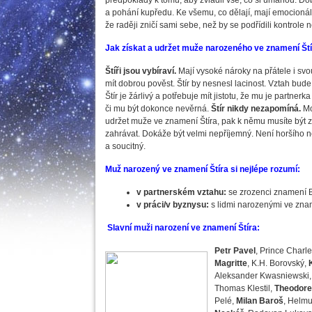
předpoklady k tomu, aby zvládli vše, co si umanou. Dobř
a pohání kupředu. Ke všemu, co dělají, mají emocionální
že raději zničí sami sebe, než by se podřídili kontrole 
Jak získat a udržet muže narozeného ve znamení Št
Štíři jsou vybíraví.
Mají vysoké nároky na přátele i sv
mít dobrou pověst. Štír by nesnesl lacinost. Vztah bud
Štír je žárlivý a potřebuje mít jistotu, že mu je partner
či mu být dokonce nevěrná.
Štír nikdy nezapomíná.
Mo
udržet muže ve znamení Štíra, pak k němu musíte být
zahrávat. Dokáže být velmi nepříjemný. Není horšího nep
a soucitný.
Muž narozený ve znamení Štíra si nejlépe rozumí:
v partnerském vztahu:
se zrozenci znamení B
v práci/v byznysu:
s lidmi narozenými ve znam
Slavní muži narození ve znamení Štíra:
Petr Pavel
, Prince Charl
Magritte
, K.H. Borovský,
Aleksander Kwasniewski
Thomas Klestil,
Theodore
Pelé,
Milan Baroš
, Helm