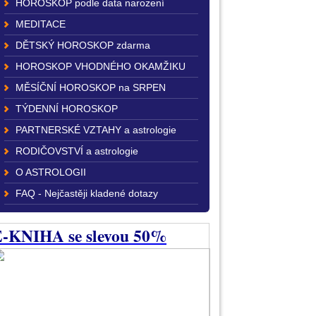
HOROSKOP podle data narození
MEDITACE
DĚTSKÝ HOROSKOP zdarma
HOROSKOP VHODNÉHO OKAMŽIKU
MĚSÍČNÍ HOROSKOP na SRPEN
TÝDENNÍ HOROSKOP
PARTNERSKÉ VZTAHY a astrologie
RODIČOVSTVÍ a astrologie
O ASTROLOGII
FAQ - Nejčastěji kladené dotazy
-KNIHA se slevou 50%