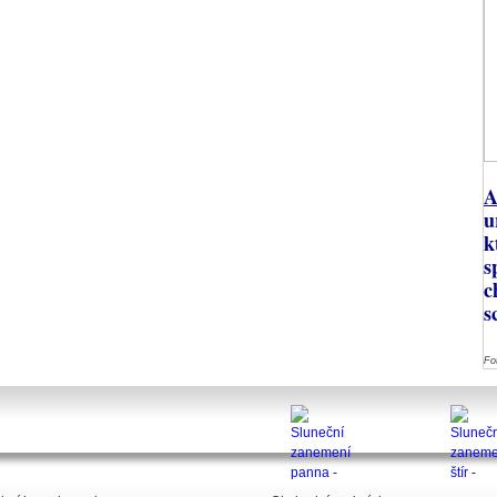
A
u
k
s
c
s
Fo