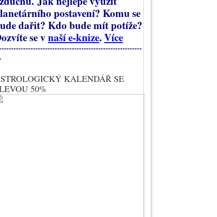
zduchu.
Jak nejlépe využít
lanetárního postavení? Komu se
ude dařit? Kdo bude mít potíže?
ozvíte se v
naší e-knize
.
Více
-----------------------------------------------------------
-
STROLOGICKÝ KALENDÁŘ SE
LEVOU 50%