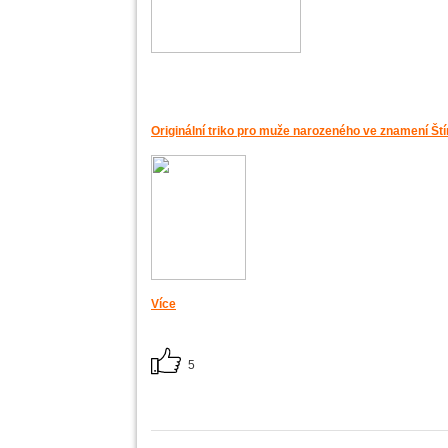
Originální triko pro muže narozeného ve znamení Ští
Více
5