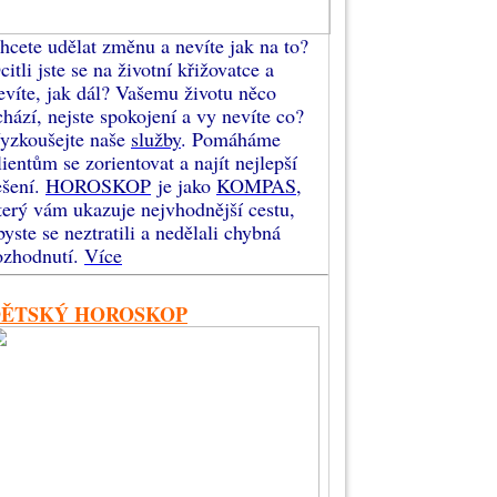
hcete udělat změnu a nevíte jak na to?
citli jste se na životní křižovatce a
evíte, jak dál? Vašemu životu něco
chází, nejste spokojení a vy nevíte co?
yzkoušejte naše
služby
. Pomáháme
lientům se zorientovat a najít nejlepší
ešení.
HOROSKOP
je jako
KOMPAS
,
terý vám ukazuje nejvhodnější cestu,
byste se neztratili a nedělali chybná
ozhodnutí.
Více
DĚTSKÝ HOROSKOP