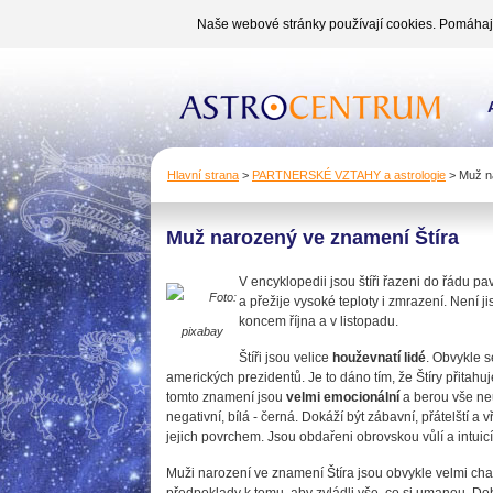
Naše webové stránky používají cookies. Pomáhají 
Hlavní strana
>
PARTNERSKÉ VZTAHY a astrologie
>
Muž na
Muž narozený ve znamení Štíra
V encyklopedii jsou štíři řazeni do řádu pav
Foto:
a přežije vysoké teploty i zmrazení. Není j
koncem října a v listopadu.
pixabay
Štíři jsou velice
houževnatí lidé
. Obvykle 
amerických prezidentů. Je to dáno tím, že Štíry přitah
tomto znamení jsou
velmi emocionální
a berou vše neu
negativní, bílá - černá. Dokáží být zábavní, přátelští a 
jejich povrchem. Jsou obdařeni obrovskou vůlí a intuicí
Muži narození ve znamení Štíra jsou obvykle velmi charism