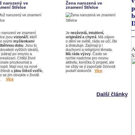
v
ž narozený ve
Žena narozená ve
p
mení Střelce
znamení Střelce
b
D
--
é narození ve znamení
Je
nezávislá, intuitivní,
--
elce jsou
vizionáři
, kteří
originální a chytrá
. Má zájem
to svými
myšlenkami
o dění ve světě, ráda se učí, čte
dběhnou dobu
. Jsou to
a diskutuje. Zajímají ji i
A
tovatelé vyšších ideálů,
duchovní a religiózní témata.
S
í pátrají po smyslu a
Má ráda výzvy
. Často se
realizaci. Chtějí život
rychle nadchne pro novou
onale prozkoumat a
aktivitu, koníčka či projekt, ale
hopit. Mají nos na nové
ne vždy se jí započaté činnosti
ežitosti a
jdou štěstí vstříc
,
podaří dokončit.
Více
o se jim obvykle v životě
ří.
Více
Další články