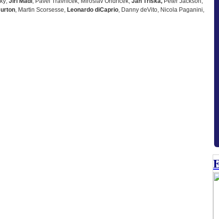
ký,
Jiří Mádl
, Pavel Trávníček, Miroslav Ondříček,
Jan Tříska,
Peter Jackson,
urton
, Martin Scorsesse,
Leonardo diCaprio
, Danny deVito, Nicola Paganini,
E