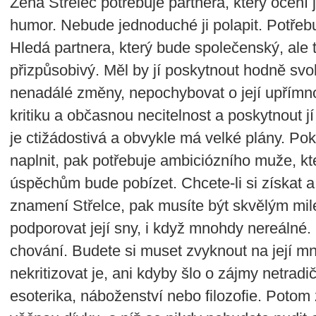
Žena Střelec potřebuje partnera, který ocení 
humor. Nebude jednoduché ji polapit. Potřeb
Hledá partnera, který bude společenský, ale t
přizpůsobivý. Měl by jí poskytnout hodně svo
nenadálé změny, nepochybovat o její upřímnos
kritiku a občasnou necitelnost a poskytnout j
je ctižádostivá a obvykle má velké plány. Po
naplnit, pak potřebuje ambiciózního muže, k
úspěchům bude pobízet. Chcete-li si získat 
znamení Střelce, pak musíte být skvělým m
podporovat její sny, i když mnohdy nereálné. 
chování. Budete si muset zvyknout na její mn
nekritizovat je, ani kdyby šlo o zájmy netradi
esoterika, náboženství nebo filozofie. Potom