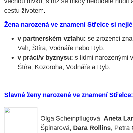
věčnou dívku, s níž se nikdy nebudete nudit a
cestu životem.
Žena narozená ve znamení Střelce si nejl
v partnerském vztahu:
se zrozenci zna
Vah, Štíra, Vodnáře nebo Ryb.
v práci/v byznysu:
s lidmi narozenými 
Štíra, Kozoroha, Vodnáře a Ryb.
Slavné ženy narozené ve znamení Střelce:
Olga Scheinpflugová,
Aneta La
Špinarová,
Dara Rollins
, Petra