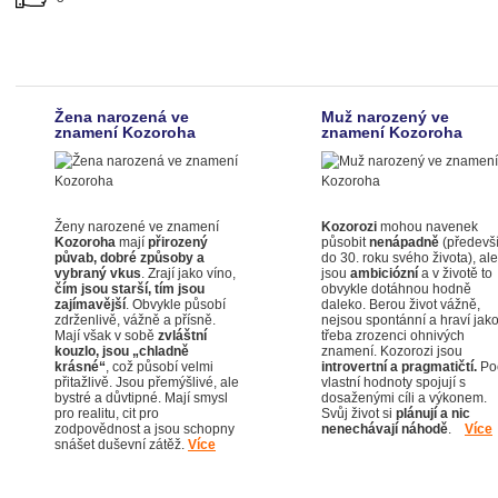
Žena narozená ve
Muž narozený ve
znamení Kozoroha
znamení Kozoroha
Ženy narozené ve znamení
Kozorozi
mohou navenek
Kozoroha
mají
přirozený
působit
nenápadně
(předevš
půvab, dobré způsoby a
do 30. roku svého života), ale
vybraný vkus
. Zrají jako víno,
jsou
ambiciózní
a v životě to
čím jsou starší, tím jsou
obvykle dotáhnou hodně
zajímavější
. Obvykle působí
daleko. Berou život vážně,
zdrženlivě, vážně a přísně.
nejsou spontánní a hraví jak
Mají však v sobě
zvláštní
třeba zrozenci ohnivých
kouzlo, jsou „chladně
znamení. Kozorozi jsou
krásné“
, což působí velmi
introvertní a pragmatičtí.
Poc
přitažlivě. Jsou přemýšlivé, ale
vlastní hodnoty spojují s
bystré a důvtipné. Mají smysl
dosaženými cíli a výkonem.
pro realitu, cit pro
Svůj život si
plánují a nic
zodpovědnost a jsou schopny
nenechávají náhodě
.
Více
snášet duševní zátěž.
Více