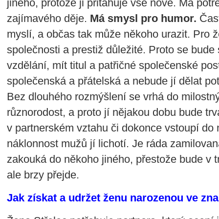
jiného, protože ji přitahuje vše nové. Má pot
zajímavého děje.
Má smysl pro humor.
Čast
myslí, a občas tak může někoho urazit. Pro ž
společnosti a prestiž důležité. Proto se bude
vzdělání, mít titul a patřičné společenské pos
společenská a přátelská a nebude jí dělat po
Bez dlouhého rozmýšlení se vrhá do milostn
různorodost, a proto jí nějakou dobu bude trv
v partnerském vztahu či dokonce vstoupí do m
náklonnost mužů jí lichotí. Je ráda zamilovaná
zakouká do někoho jiného, přestože bude v tr
ale brzy přejde.
Jak získat a udržet ženu narozenou ve zn