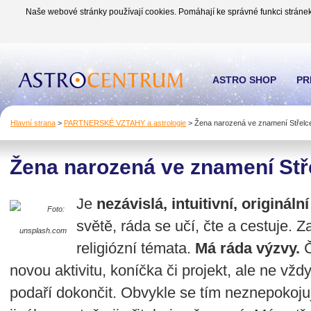
Naše webové stránky používají cookies. Pomáhají ke správné funkci stránek
ASTRO SHOP
PR
Hlavní strana
>
PARTNERSKÉ VZTAHY a astrologie
>
Žena narozená ve znamení Střelc
Žena narozená ve znamení Stř
Je
nezávislá, intuitivní, origináln
Foto:
světě, ráda se učí, čte a cestuje. Za
unsplash.com
religiózní témata.
Má ráda výzvy.
Č
novou aktivitu, koníčka či projekt, ale ne vždy
podaří dokončit. Obvykle se tím neznepokoju