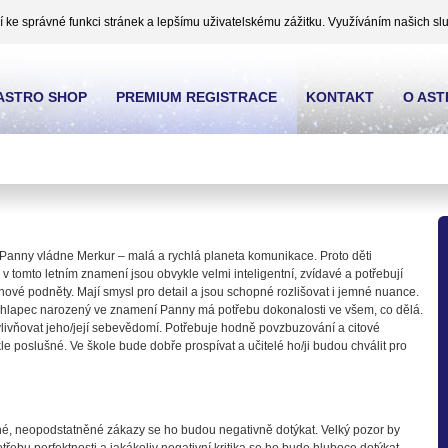
ke správné funkci stránek a lepšímu uživatelskému zážitku. Využíváním našich slu
ASTRO SHOP
PREMIUM REGISTRACE
KONTAKT
O AS
anny vládne Merkur – malá a rychlá planeta komunikace. Proto děti
v tomto letním znamení jsou obvykle velmi inteligentní, zvídavé a potřebují
nové podněty. Mají smysl pro detail a jsou schopné rozlišovat i jemné nuance.
chlapec narozený ve znamení Panny má potřebu dokonalosti ve všem, co dělá.
ivňovat jeho/její sebevědomí. Potřebuje hodně povzbuzování a citové
 poslušné. Ve škole bude dobře prospívat a učitelé ho/ji budou chválit pro
é, neopodstatněné zákazy se ho budou negativně dotýkat. Velký pozor by