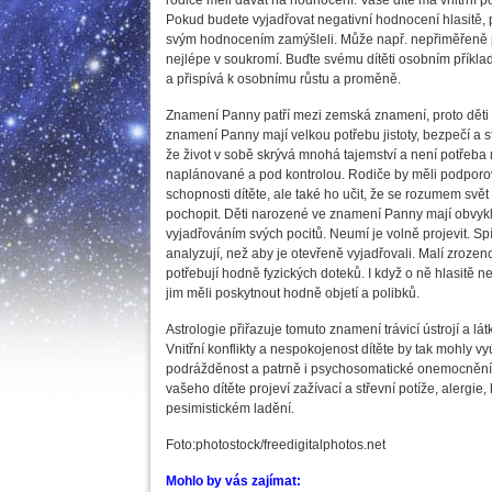
rodiče měli dávat na hodnocení. Vaše dítě má vnitřní po
Pokud budete vyjadřovat negativní hodnocení hlasitě, 
svým hodnocením zamýšleli. Může např. nepřiměřeně pla
nejlépe v soukromí. Buďte svému dítěti osobním příklad
a přispívá k osobnímu růstu a proměně.
Znamení Panny patří mezi zemská znamení, proto děti
znamení Panny mají velkou potřebu jistoty, bezpečí a sta
že život v sobě skrývá mnohá tajemství a není potřeba 
naplánované a pod kontrolou. Rodiče by měli podporova
schopnosti dítěte, ale také ho učit, že se rozumem svě
pochopit. Děti narozené ve znamení Panny mají obvykl
vyjadřováním svých pocitů. Neumí je volně projevit. Sp
analyzují, než aby je otevřeně vyjadřovali. Malí zroze
potřebují hodně fyzických doteků. I když o ně hlasitě ne
jim měli poskytnout hodně objetí a polibků.
Astrologie přiřazuje tomuto znamení trávicí ústrojí a l
Vnitřní konflikty a nespokojenost dítěte by tak mohly vyú
podrážděnost a patrně i psychosomatické onemocnění. 
vašeho dítěte projeví zažívací a střevní potíže, alergi
pesimistickém ladění.
Foto:photostock/freedigitalphotos.net
Mohlo by vás zajímat: