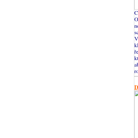
C
O
n
s
V
k
ř
k
a
r