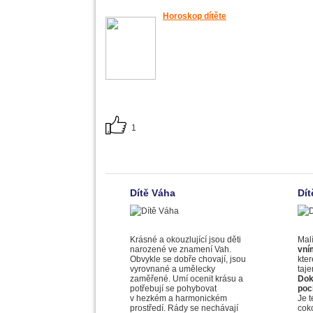
Horoskop dítěte
1
Dítě Váha
Dít
Krásné a okouzlující jsou děti
Malí
narozené ve znamení Vah.
vní
Obvykle se dobře chovají, jsou
kter
vyrovnané a umělecky
taj
zaměřené. Umí ocenit krásu a
Dok
potřebují se pohybovat
poc
v hezkém a harmonickém
Je 
prostředí. Rády se nechávají
coko