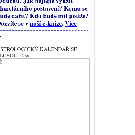
zduchu.
Jak nejlépe využít
lanetárního postavení? Komu se
ude dařit? Kdo bude mít potíže?
ozvíte se v
naší e-knize
.
Více
-----------------------------------------------------------
-
STROLOGICKÝ KALENDÁŘ SE
LEVOU 50%