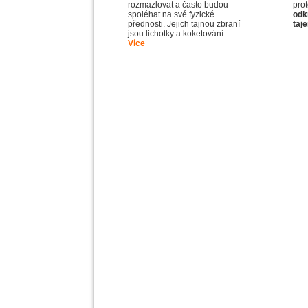
rozmazlovat a často budou
prot
spoléhat na své fyzické
odk
přednosti. Jejich tajnou zbraní
taj
jsou lichotky a koketování.
Více