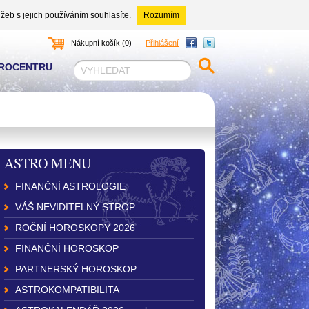
žeb s jejich používáním souhlasíte.
Rozumím
Nákupní košík (0)
Přihlášení
TROCENTRU
ASTRO MENU
FINANČNÍ ASTROLOGIE
VÁŠ NEVIDITELNÝ STROP
ROČNÍ HOROSKOPY 2026
FINANČNÍ HOROSKOP
PARTNERSKÝ HOROSKOP
ASTROKOMPATIBILITA