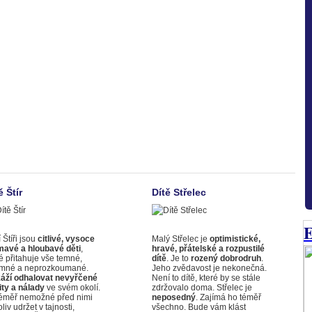
ě Štír
Dítě Střelec
E
 Štíři jsou
citlivé, vysoce
Malý Střelec je
optimistické,
mavé a hloubavé děti
,
hravé, přátelské a rozpustilé
é přitahuje vše temné,
dítě
. Je to
rozený dobrodruh
.
emné a neprozkoumané.
Jeho zvědavost je nekonečná.
áží odhalovat nevyřčené
Není to dítě, které by se stále
ity a nálady
ve svém okolí.
zdržovalo doma. Střelec je
téměř nemožné před nimi
neposedný
. Zajímá ho téměř
liv udržet v tajnosti,
všechno. Bude vám klást