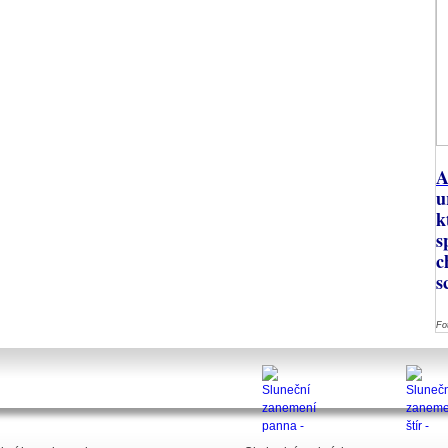
A
u
k
s
c
s
Fo