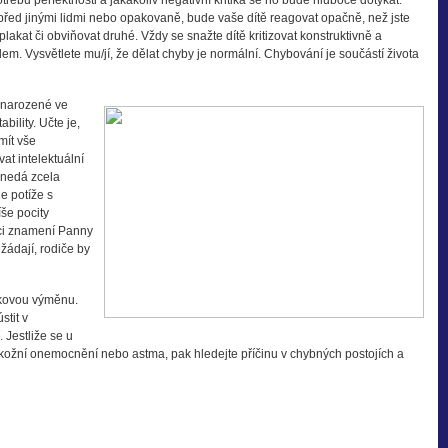
třebu perfektnosti a jakákoliv negativní kritika se ho bude hluboce dotýkat.
před jinými lidmi nebo opakovaně, bude vaše dítě reagovat opačně, než jste
kat či obviňovat druhé. Vždy se snažte dítě kritizovat konstruktivně a
em. Vysvětlete mu/jí, že dělat chyby je normální. Chybování je součástí života
 narozené ve
bility. Učte je,
mít vše
t intelektuální
t nedá zcela
e potíže s
íše pocity
nci znamení Panny
žádají, rodiče by
átkovou výměnu.
stit v
Jestliže se u
e, kožní onemocnění nebo astma, pak hledejte příčinu v chybných postojích a