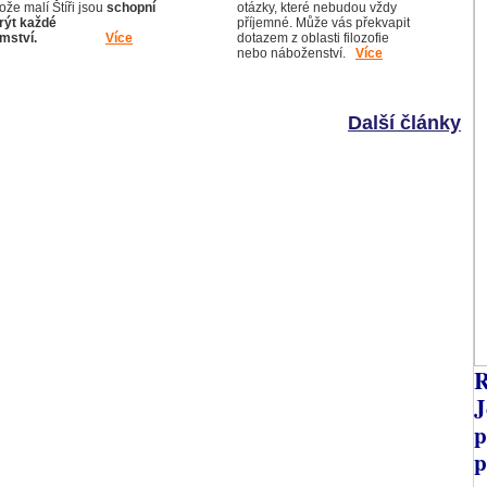
ože malí Štíři jsou
schopní
otázky, které nebudou vždy
rýt každé
příjemné. Může vás překvapit
emství.
Více
dotazem z oblasti filozofie
nebo náboženství.
Více
Další články
R
J
p
p