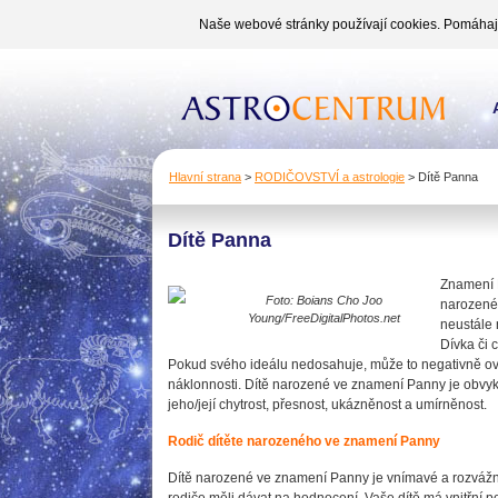
Naše webové stránky používají cookies. Pomáhají 
Hlavní strana
>
RODIČOVSTVÍ a astrologie
>
Dítě Panna
Dítě Panna
Znamení P
Foto: Boians Cho Joo
narozené 
Young/FreeDigitalPhotos.net
neustále 
Dívka či 
Pokud svého ideálu nedosahuje, může to negativně ovl
náklonnosti. Dítě narozené ve znamení Panny je obvykle
jeho/její chytrost, přesnost, ukázněnost a umírněnost.
Rodič dítěte narozeného ve znamení Panny
Dítě narozené ve znamení Panny je vnímavé a rozvážn