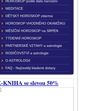
HOROSKOP podle data narození
MEDITACE
DĚTSKÝ HOROSKOP zdarma
HOROSKOP VHODNÉHO OKAMŽIKU
MĚSÍČNÍ HOROSKOP na SRPEN
TÝDENNÍ HOROSKOP
PARTNERSKÉ VZTAHY a astrologie
RODIČOVSTVÍ a astrologie
O ASTROLOGII
FAQ - Nejčastěji kladené dotazy
-KNIHA se slevou 50%