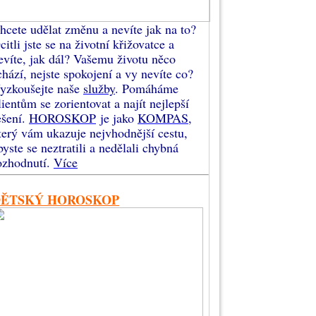
hcete udělat změnu a nevíte jak na to?
citli jste se na životní křižovatce a
evíte, jak dál? Vašemu životu něco
chází, nejste spokojení a vy nevíte co?
yzkoušejte naše
služby
. Pomáháme
lientům se zorientovat a najít nejlepší
ešení.
HOROSKOP
je jako
KOMPAS
,
terý vám ukazuje nejvhodnější cestu,
byste se neztratili a nedělali chybná
ozhodnutí.
Více
DĚTSKÝ HOROSKOP