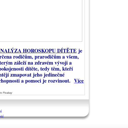
NALÝZA HOROSKOPU DÍTĚTE
je
rčena rodičům, prarodičům a všem,
terým záleží na zdravém vývoji a
pokojenosti dítěte, tedy těm, kteří
htějí zmapovat jeho jedinečné
chopnosti a pomoci je rozvinout.
Více
to Pixabay