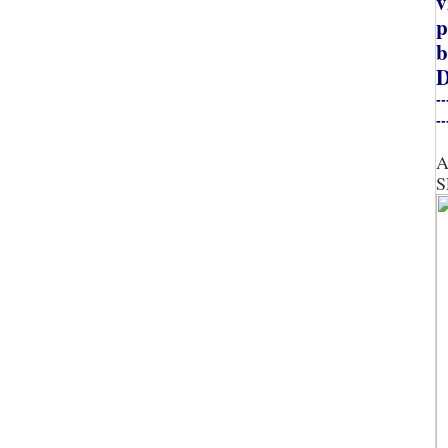
v
p
b
D
--
--
A
S