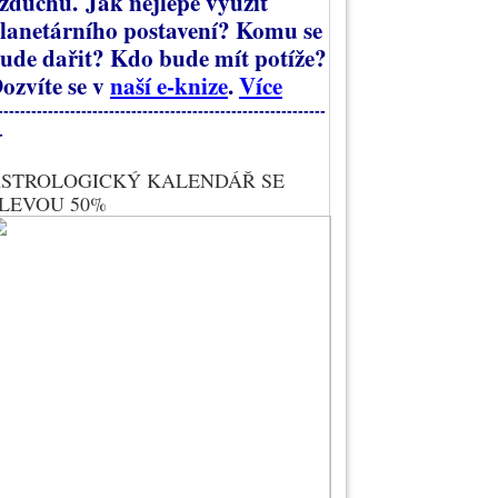
zduchu.
Jak nejlépe využít
lanetárního postavení? Komu se
ude dařit? Kdo bude mít potíže?
ozvíte se v
naší e-knize
.
Více
-----------------------------------------------------------
-
STROLOGICKÝ KALENDÁŘ SE
LEVOU 50%