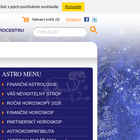
žeb s jejich používáním souhlasíte.
Rozumím
Nákupní košík (0)
Přihlášení
TROCENTRU
ASTRO MENU
FINANČNÍ ASTROLOGIE
VÁŠ NEVIDITELNÝ STROP
ROČNÍ HOROSKOPY 2026
FINANČNÍ HOROSKOP
PARTNERSKÝ HOROSKOP
ASTROKOMPATIBILITA