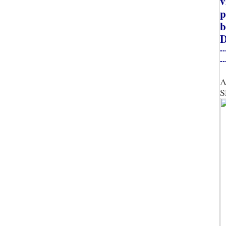
v
p
b
D
--
--
A
S