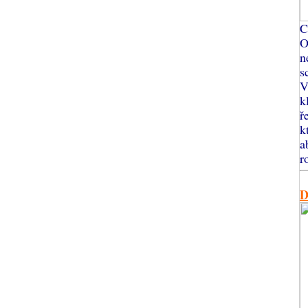
C
O
n
s
V
k
ř
k
a
r