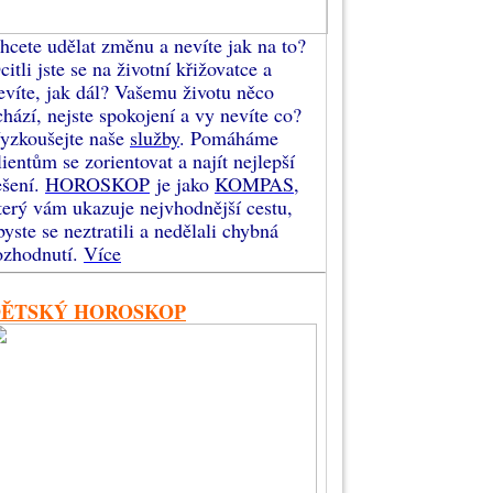
hcete udělat změnu a nevíte jak na to?
citli jste se na životní křižovatce a
evíte, jak dál? Vašemu životu něco
chází, nejste spokojení a vy nevíte co?
yzkoušejte naše
služby
. Pomáháme
lientům se zorientovat a najít nejlepší
ešení.
HOROSKOP
je jako
KOMPAS
,
terý vám ukazuje nejvhodnější cestu,
byste se neztratili a nedělali chybná
ozhodnutí.
Více
DĚTSKÝ HOROSKOP