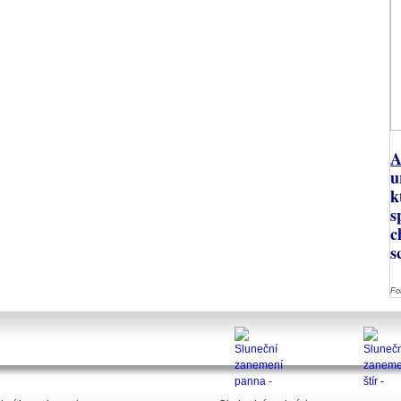
A
u
k
s
c
s
Fo