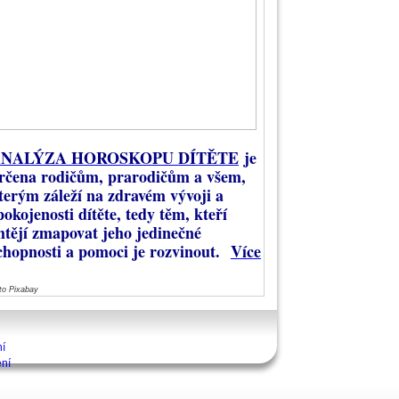
NALÝZA HOROSKOPU DÍTĚTE
je
rčena rodičům, prarodičům a všem,
terým záleží na zdravém vývoji a
pokojenosti dítěte, tedy těm, kteří
htějí zmapovat jeho jedinečné
chopnosti a pomoci je rozvinout.
Více
to Pixabay