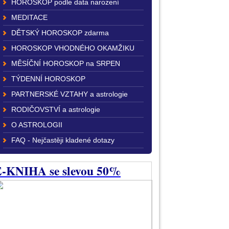
HOROSKOP podle data narození
MEDITACE
DĚTSKÝ HOROSKOP zdarma
HOROSKOP VHODNÉHO OKAMŽIKU
MĚSÍČNÍ HOROSKOP na SRPEN
TÝDENNÍ HOROSKOP
PARTNERSKÉ VZTAHY a astrologie
RODIČOVSTVÍ a astrologie
O ASTROLOGII
FAQ - Nejčastěji kladené dotazy
-KNIHA se slevou 50%