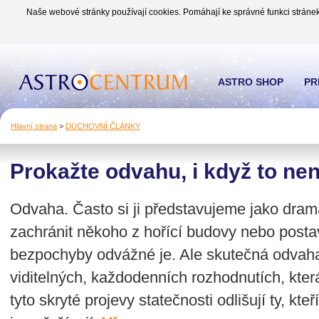
Naše webové stránky používají cookies. Pomáhají ke správné funkci stránek
ASTRO SHOP
PR
Hlavní strana
>
DUCHOVNÍ ČLÁNKY
Prokažte odvahu, i když to ne
Odvaha. Často si ji představujeme jako dram
zachránit někoho z hořící budovy nebo postav
bezpochyby odvážné je. Ale skutečná odvaha
viditelných, každodenních rozhodnutích, která 
tyto skryté projevy statečnosti odlišují ty, kteř