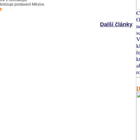
ce v horoskopu
bolizuje postavení Měsíce.
e
C
O
Další články
n
s
V
k
ř
k
a
r