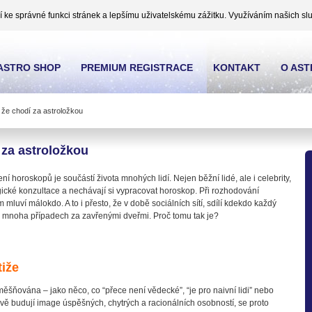
ke správné funkci stránek a lepšímu uživatelskému zážitku. Využíváním našich slu
ASTRO SHOP
PREMIUM REGISTRACE
KONTAKT
O AS
, že chodí za astroložkou
í za astroložkou
í horoskopů je součástí života mnohých lidí. Nejen běžní lidé, ale i celebrity,
ogické konzultace a nechávají si vypracovat horoskop. Při rozhodování
m mluví málokdo. A to i přesto, že v době sociálních sítí, sdílí kdekdo každý
 v mnoha případech za zavřenými dveřmi. Proč tomu tak je?
tiže
šňována – jako něco, co “přece není vědecké”, “je pro naivní lidi” nebo
člivě budují image úspěšných, chytrých a racionálních osobností, se proto