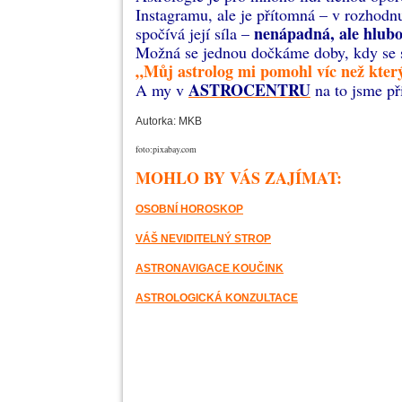
Instagramu, ale je přítomná – v rozhodn
nenápadná, ale hlubo
spočívá její síla –
Možná se jednou dočkáme doby, kdy se sl
„Můj astrolog mi pomohl víc než kter
ASTROCENTRU
A my v
na to jsme př
Autorka: MKB
foto:pixabay.com
MOHLO BY VÁS ZAJÍMAT:
OSOBNÍ HOROSKOP
VÁŠ NEVIDITELNÝ STROP
ASTRONAVIGACE KOUČINK
ASTROLOGICKÁ KONZULTACE