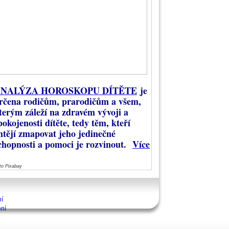
NALÝZA HOROSKOPU DÍTĚTE
je
rčena rodičům, prarodičům a všem,
terým záleží na zdravém vývoji a
pokojenosti dítěte, tedy těm, kteří
htějí zmapovat jeho jedinečné
chopnosti a pomoci je rozvinout.
Více
to Pixabay