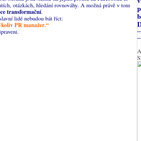
v
utích, otázkách, hledání rovnováhy. A možná právě v tom
p
ce transformační
.
b
avní lidé nebudou bát říct:
D
ýkoliv PR manažer.“
ipraveni.
--
--
A
S