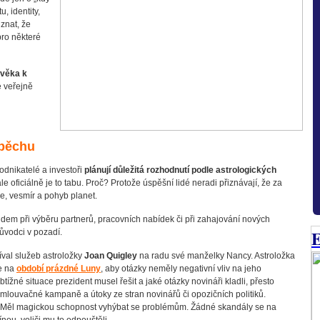
, identity,
znat, že
pro některé
lověka k
 veřejně
spěchu
odnikatelé a investoři
plánují důležitá rozhodnutí podle astrologických
ale oficiálně je to tabu. Proč? Protože úspěšní lidé neradi přiznávají, že za
ice, vesmír a pohyb planet.
idem při výběru partnerů, pracovních nabídek či při zahajování nových
E
růvodci v pozadí.
val služeb astroložky
Joan Quigley
na radu své manželky Nancy. Astroložka
ce na
období prázdné Luny
, aby otázky neměly negativní vliv na jeho
btížné situace prezident musel řešit a jaké otázky novináři kladli, přesto
louvačné kampaně a útoky ze stran novinářů či opozičních politiků.
Měl magickou schopnost vyhýbat se problémům. Žádné skandály se na