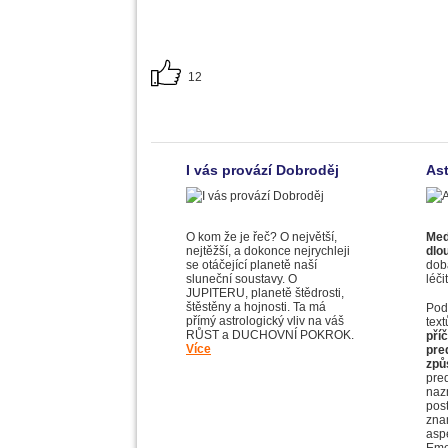
12
I vás provází Dobroděj
Ast
O kom že je řeč? O největší,
Med
nejtěžší, a dokonce nejrychleji
dlou
se otáčející planetě naší
dobá
sluneční soustavy. O
léči
JUPITERU, planetě štědrosti,
štěstěny a hojnosti. Ta má
Podl
přímý astrologický vliv na váš
tex
RŮST a DUCHOVNÍ POKROK.
příč
Více
pre
způ
pre
naz
pos
zna
asp