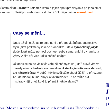
pínou, voliči mu to odpouštěli.
í astroložku
Elizabeth Teissier
, která o jejich spolupráci vydala po jeho smrti
lánování důležitých rozhodnutí astrologii. V Indii je běžné
konzultovat
Č
asy se mění…
Dnes už víme, že astrologie není o předpovídání budoucnosti ve
stylu „zítra potkáte vysokého blonďáka“. Jde o
symbolický jazyk
duše
, který může pomoci pochopit sebe sama, vnitřní dynamiku a
výzvy. A čím dál více lidí to začíná chápat.
Už dnes se najde víc a víc veřejně známých lidí, kteří o své víře ve
hvězdy mluví
s hrdostí
– a není divu.
Astrologie totiž není slabost,
ale nástroj růstu
. V době, kdy je svět stále chaotičtější, je přirozené,
že lidé hledají hlubší smysl a vnitřní vedení. A co může být
inspirativnější, než když to přizná i někdo slavný?
R
J
p
p
ou. Možná ji nevidíme na jejich profilu na Facebooku či