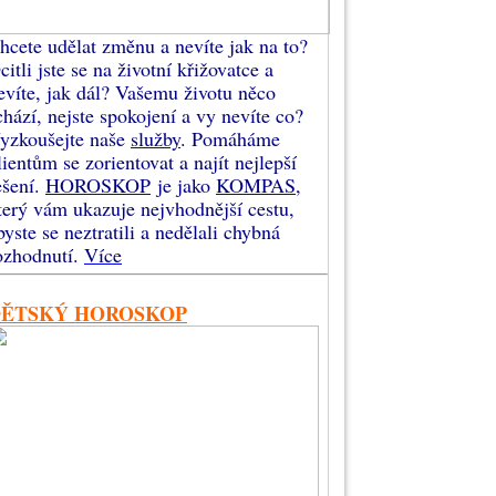
hcete udělat změnu a nevíte jak na to?
citli jste se na životní křižovatce a
evíte, jak dál? Vašemu životu něco
chází, nejste spokojení a vy nevíte co?
yzkoušejte naše
služby
. Pomáháme
lientům se zorientovat a najít nejlepší
ešení.
HOROSKOP
je jako
KOMPAS
,
terý vám ukazuje nejvhodnější cestu,
byste se neztratili a nedělali chybná
ozhodnutí.
Více
DĚTSKÝ HOROSKOP