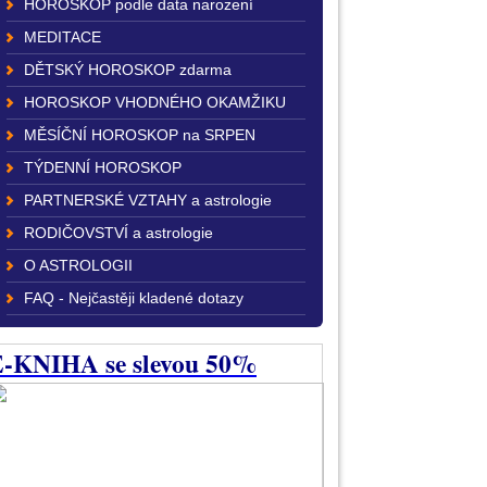
HOROSKOP podle data narození
MEDITACE
DĚTSKÝ HOROSKOP zdarma
HOROSKOP VHODNÉHO OKAMŽIKU
MĚSÍČNÍ HOROSKOP na SRPEN
TÝDENNÍ HOROSKOP
PARTNERSKÉ VZTAHY a astrologie
RODIČOVSTVÍ a astrologie
O ASTROLOGII
FAQ - Nejčastěji kladené dotazy
-KNIHA se slevou 50%