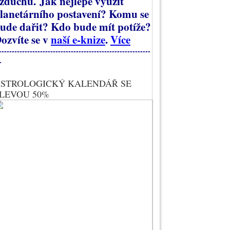
zduchu.
Jak nejlépe využít
lanetárního postavení? Komu se
ude dařit? Kdo bude mít potíže?
ozvíte se v
naší e-knize
.
Více
-----------------------------------------------------------
-
STROLOGICKÝ KALENDÁŘ SE
LEVOU 50%