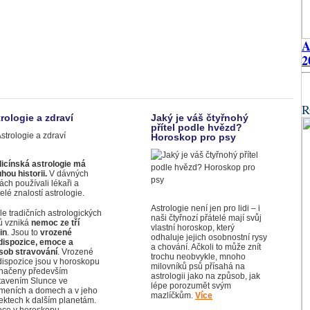
2
R
rologie a zdraví
Jaký je váš čtyřnohý
přítel podle hvězd?
Horoskop pro psy
icínská astrologie má
hou historii.
V dávných
ch používali lékaři a
telé znalostí astrologie.
Astrologie není jen pro lidi – i
e tradičních astrologických
naši čtyřnozí přátelé mají svůj
tů vzniká
nemoc ze tří
vlastní horoskop, který
in
. Jsou to
vrozené
odhaluje jejich osobnostní rysy
dispozice, emoce a
a chování. Ačkoli to může znít
sob stravování
. Vrozené
trochu neobvykle, mnoho
dispozice jsou v horoskopu
milovníků psů přísahá na
načeny především
astrologii jako na způsob, jak
tavením Slunce ve
lépe porozumět svým
meních a domech a v jeho
mazlíčkům.
Více
ektech k dalším planetám.