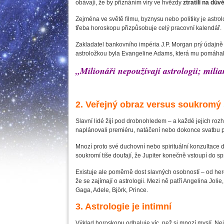
obávají, že by přiznáním víry ve hvězdy
ztratili na dů
Zejména ve světě filmu, byznysu nebo politiky je astrol
třeba horoskopu přizpůsobuje celý pracovní kalendář.
Zakladatel bankovního impéria J.P. Morgan prý údajně 
astroložkou byla Evangeline Adams, která mu pomáhala
„Milionáři nepoužívají astrologii; mili
2. Veřejný obraz versus soukromý 
Slavní lidé žijí pod drobnohledem – a každé jejich rozh
naplánovali premiéru, natáčení nebo dokonce svatbu 
Mnozí proto své duchovní nebo spirituální konzultace dr
soukromí tiše doufají, že Jupiter konečně vstoupí do 
Existuje ale poměrně dost slavných osobností – od herc
že se zajímají o astrologii. Mezi ně patří Angelina Jo
Gaga, Adele, Björk, Prince.
3. Astrologie je intimní
Výklad horoskopu odhaluje víc, než si mnozí myslí. Nej