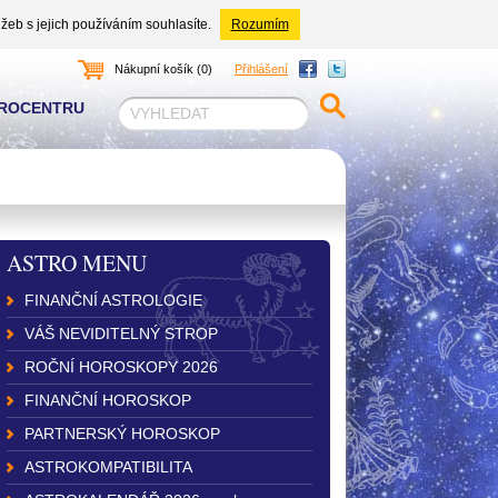
žeb s jejich používáním souhlasíte.
Rozumím
Nákupní košík (0)
Přihlášení
TROCENTRU
ASTRO MENU
FINANČNÍ ASTROLOGIE
VÁŠ NEVIDITELNÝ STROP
ROČNÍ HOROSKOPY 2026
FINANČNÍ HOROSKOP
PARTNERSKÝ HOROSKOP
ASTROKOMPATIBILITA