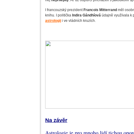
něj
nepřilepily
. Ať už odpůrci přicházeli s jakoukoliv š
I francouzský prezident
Francois Mitterrand
měl osobn
knihu. I politička
Indira Gándhíová
údajně využívala k p
astrologii
i ve vládních kruzích.
Na závěr
Astrologie je pro mnoho lidí tichou opor