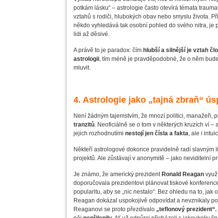
potkám lásku“ – astrologie často otevírá témata traumatu
vztahů s rodiči, hlubokých obav nebo smyslu života. Při
někdo vyhledává tak osobní pohled do svého nitra, je 
lidi až děsivé.
A právě to je paradox: čím
hlubší a silnější je vztah č
astrologii
, tím méně je pravděpodobné, že o něm bude
mluvit.
4. Astrologie jako „tajná zbraň“ ú
Není žádným tajemstvím, že mnozí politici, manažeři, p
tranzitů
. Neoficiálně se o tom v některých kruzích ví – 
jejich rozhodnutími
nestojí jen čísla a fakta
, ale i intu
Někteří astrologové dokonce pravidelně radí slavným l
projektů. Ale zůstávají v anonymitě – jako neviditelní p
Je známo, že americký prezident
Ronald Reagan
využí
doporučovala prezidentovi plánovat tiskové konferen
popularitu, aby se „nic nestalo“. Bez ohledu na to, jak o
Reagan dokázal uspokojivě odpovídat a nevznikaly pom
Reaganovi se proto přezdívalo
„teflonový prezident“.