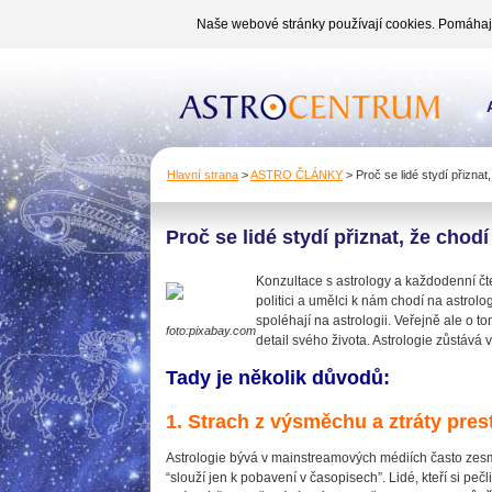
Naše webové stránky používají cookies. Pomáhají 
Hlavní strana
>
ASTRO ČLÁNKY
>
Proč se lidé stydí přiznat
Proč se lidé stydí přiznat, že chod
Konzultace s astrology a každodenní čten
politici a umělci k nám chodí na astrol
spoléhají na astrologii. Veřejně ale o to
foto:pixabay.com
detail svého života. Astrologie zůstává
Tady je několik důvodů:
1. Strach z výsměchu a ztráty pres
Astrologie bývá v mainstreamových médiích často zesmě
“slouží jen k pobavení v časopisech”. Lidé, kteří si pe