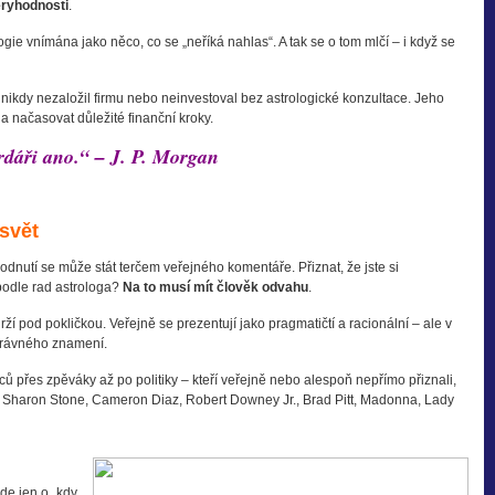
věryhodnosti
.
ogie vnímána jako něco, co se „neříká nahlas“. A tak se o tom mlčí – i když se
nikdy nezaložil firmu nebo neinvestoval bez astrologické konzultace. Jeho
 načasovat důležité finanční kroky.
ardáři ano.“ – J. P. Morgan
svět
odnutí se může stát terčem veřejného komentáře. Přiznat, že jste si
podle rad astrologa?
Na to musí mít člověk odvahu
.
ží pod pokličkou. Veřejně se prezentují jako pragmatičtí a racionální – ale v
správného znamení.
ů přes zpěváky až po politiky – kteří veřejně nebo alespoň nepřímo přiznali,
lie, Sharon Stone, Cameron Diaz, Robert Downey Jr., Brad Pitt, Madonna, Lady
de jen o „kdy