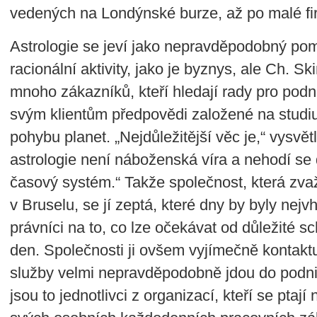
vedených na Londýnské burze, až po malé fir
Astrologie se jeví jako nepravděpodobný pom
racionální aktivity, jako je byznys, ale Ch. S
mnoho zákazníků, kteří hledají rady pro pod
svým klientům předpovědi založené na studiu 
pohybu planet. „Nejdůležitější věc je,“ vysvět
astrologie není náboženská víra a nehodí se 
časový systém.“ Takže společnost, která zva
v Bruselu, se jí zeptá, které dny by byly nejvh
právníci na to, co lze očekávat od důležité sc
den. Společnosti ji ovšem vyjímečně kontaktuj
služby velmi nepravděpodobně jdou do podni
jsou to jednotlivci z organizací, kteří se ptaj