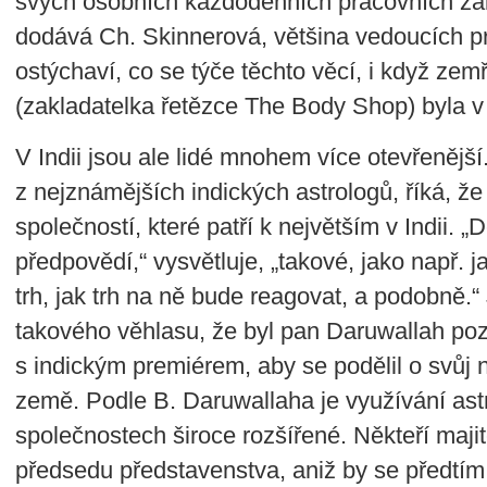
svých osobních každodenních pracovních zále
dodává Ch. Skinnerová, většina vedoucích p
ostýchaví, co se týče těchto věcí, i když ze
(zakladatelka řetězce The Body Shop) byla 
V Indii jsou ale lidé mnohem více otevřenějš
z nejznámějších indických astrologů, říká, že
společností, které patří k největším v Indii. 
předpovědí,“ vysvětluje, „takové, jako např. 
trh, jak trh na ně bude reagovat, a podobně.“
takového věhlasu, že byl pan Daruwallah poz
s indickým premiérem, aby se podělil o svůj ná
země. Podle B. Daruwallaha je využívání astr
společnostech široce rozšířené. Někteří majit
předsedu představenstva, aniž by se předtím