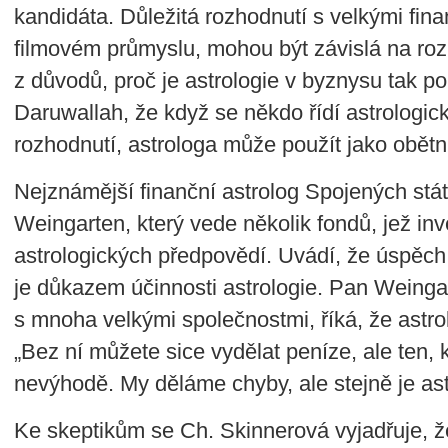
kandidáta. Důležitá rozhodnutí s velkými fi
filmovém průmyslu, mohou být závislá na roz
z důvodů, proč je astrologie v byznysu tak popu
Daruwallah, že když se někdo řídí astrologic
rozhodnutí, astrologa může použít jako obět
Nejznámější finanční astrolog Spojených stá
Weingarten, který vede několik fondů, jež inv
astrologických předpovědí. Uvádí, že úspěch
je důkazem účinnosti astrologie. Pan Weingar
s mnoha velkými společnostmi, říká, že astrol
„Bez ní můžete sice vydělat peníze, ale ten, k
nevýhodě. My děláme chyby, ale stejně je ast
Ke skeptikům se Ch. Skinnerová vyjadřuje, že