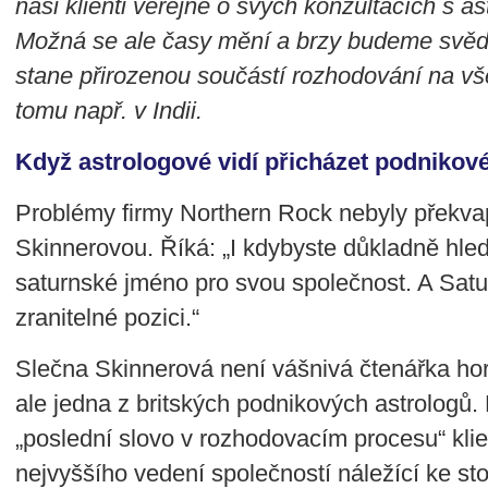
naši klienti veřejně o svých konzultacích s a
Možná se ale časy mění a brzy budeme svědk
stane přirozenou součástí rozhodování na vš
tomu např. v Indii.
Když astrologové vidí přicházet podnikov
Problémy firmy Northern Rock nebyly překva
Skinnerovou. Říká: „I kdybyste důkladně hleda
saturnské jméno pro svou společnost. A Satur
zranitelné pozici.“
Slečna Skinnerová není vášnivá čtenářka ho
ale jedna z britských podnikových astrologů. 
„poslední slovo v rozhodovacím procesu“ klie
nejvyššího vedení společností náležící ke st