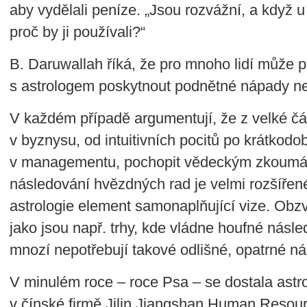
aby vydělali peníze. „Jsou rozvážní, a když u
proč by ji používali?“
B. Daruwallah říká, že pro mnoho lidí může p
s astrologem poskytnout podnětné nápady n
V každém případě argumentují, že z velké č
v byznysu, od intuitivních pocitů po krátkod
v managementu, pochopit vědeckým zkoumán
následování hvězdných rad je velmi rozšířen
astrologie element samonaplňující vize. Obzv
jako jsou např. trhy, kde vládne houfné násl
mnozí nepotřebují takové odlišné, opatrné ná
V minulém roce – roce Psa – se dostala astro
v čínské firmě Jilin Jiangshan Human Res