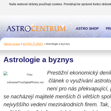
Naše webové stránky používají cookies. Pomáhají ke správné funkci stránek
ASTRO SHOP
PR
Hlavní strana
>
ASTRO ČLÁNKY
>
Astrologie a byznys
Astrologie a byznys
Prestižní ekonomický deník
Foto:
článek o využívání astrolo
sdmania/FreeDigitalPhotos.net
není pro nás překvapující, 
se nacházejí majitelé menších či větších spo
nejvyššího vedení mezinárodních firem. Tak, 