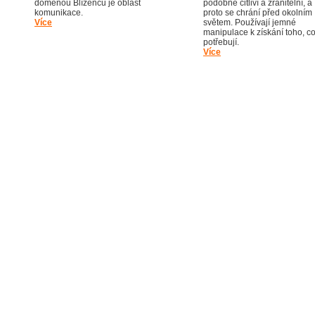
doménou Blíženců je oblast
podobně citliví a zranitelní, a
komunikace.
proto se chrání před okolním
Více
světem. Používají jemné
manipulace k získání toho, c
potřebují
Více