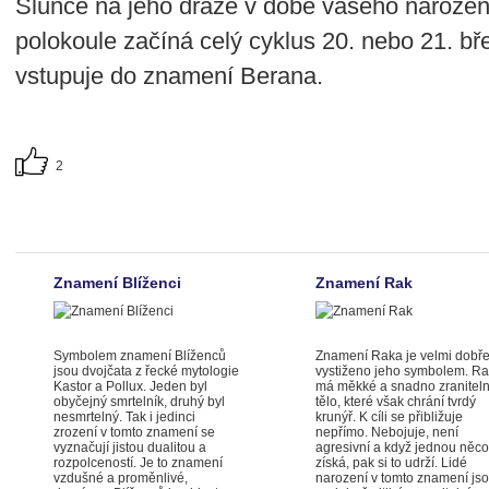
Slunce na jeho dráze v době vašeho narození
polokoule začíná celý cyklus 20. nebo 21. bř
vstupuje do znamení Berana.
2
Znamení Blíženci
Znamení Rak
Symbolem znamení Blíženců
Znamení Raka je velmi dobř
jsou dvojčata z řecké mytologie
vystiženo jeho symbolem. R
Kastor a Pollux. Jeden byl
má měkké a snadno zranitel
obyčejný smrtelník, druhý byl
tělo, které však chrání tvrdý
nesmrtelný. Tak i jedinci
krunýř. K cíli se přibližuje
zrození v tomto znamení se
nepřímo. Nebojuje, není
vyznačují jistou dualitou a
agresivní a když jednou něco
rozpolceností. Je to znamení
získá, pak si to udrží. Lidé
vzdušné a proměnlivé,
narození v tomto znamení js