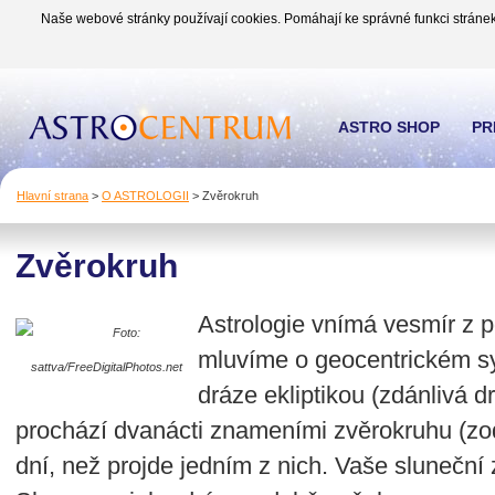
Naše webové stránky používají cookies. Pomáhají ke správné funkci stránek
ASTRO SHOP
PR
Hlavní strana
>
O ASTROLOGII
>
Zvěrokruh
Zvěrokruh
Astrologie vnímá vesmír z 
Foto:
mluvíme o geocentrickém sy
sattva/FreeDigitalPhotos.net
dráze ekliptikou (zdánlivá 
prochází dvanácti znameními zvěrokruhu (zod
dní, než projde jedním z nich. Vaše sluneční