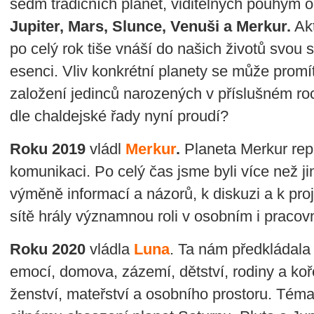
sedm tradičních planet, viditelných pouhým 
Jupiter, Mars, Slunce, Venuši a Merkur.
Akt
po celý rok tiše vnáší do našich životů svou s
esenci. Vliv konkrétní planety se může promí
založení jedinců narozených v příslušném ro
dle chaldejské řady nyní proudí?
Roku 2019
vládl
Merkur
.
Planeta Merkur rep
komunikaci. Po celý čas jsme byli více než j
výměně informací a názorů, k diskuzi a k proje
sítě hrály významnou roli v osobním i pracov
Roku 2020
vládla
Luna
. Ta nám předkládala
emocí, domova, zázemí, dětství, rodiny a koř
ženství, mateřství a osobního prostoru. Téma