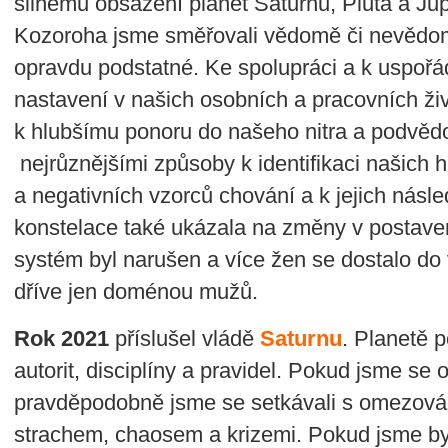
silnému obsazení planet Saturnu, Pluta a J
Kozoroha jsme směřovali vědomě či nevědomě
opravdu podstatné. Ke spolupráci a k uspoř
nastavení v našich osobních a pracovních ži
k hlubšímu ponoru do našeho nitra a podvěd
nejrůznějšími způsoby k identifikaci našich
a negativních vzorců chování a k jejich násl
konstelace také ukázala na změny v postaven
systém byl narušen a více žen se dostalo do 
dříve jen doménou mužů.
Rok 2021
příslušel vládě
Saturnu
. Planetě p
autorit, disciplíny a pravidel. Pokud jsme se
pravděpodobně jsme se setkávali s omezová
strachem, chaosem a krizemi. Pokud jsme byli 