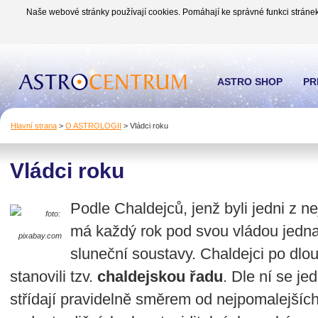
Naše webové stránky používají cookies. Pomáhají ke správné funkci stránek
ASTRO SHOP
PR
Hlavní strana
>
O ASTROLOGII
>
Vládci roku
Vládci roku
Podle Chaldejců, jenž byli jedni z n
foto:
má každý rok pod svou vládou jedna 
pixabay.com
sluneční soustavy. Chaldejci po dl
stanovili tzv.
chaldejskou řadu
. Dle ní se je
střídají pravidelně směrem od nejpomalejších