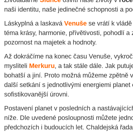
naši identitu, naše jedinečné schopnosti a 
Láskyplná a laskavá
Venuše
se vrátí k vlád
téma krásy, harmonie, přívětivosti, pohodlí a
pozornost na majetek a hodnoty.
Až dokráčíme na konec času Venuše, vykroč
mysliteli
Merkuru
, a tak stále dále. Jak put
bohatší a jiní. Proto možná můžeme zpětně v
další setkání s jednotlivými energiemi planet
sofistikovanější úrovni.
Postavení planet v posledních a nastávajícíc
níže. Dle uvedené posloupnosti můžete jedn
předchozích i budoucích let. Chaldejská řad