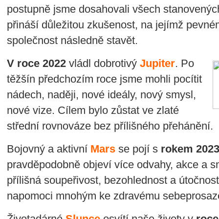
postupně jsme dosahovali všech stanovených
přináší důležitou zkušenost, na jejímž pevné
společnost následně stavět.
V roce 2022
vládl dobrotivý
Jupiter
. Po
těžšín předchozím roce jsme mohli pocítit
nádech, naději, nové ideály, nový smysl,
nové vize. Cílem bylo zůstat ve zlaté
střední rovnováze bez přílišného přehánění.
Bojovný a aktivní
Mars
se pojí s
rokem 202
pravděpodobně objeví více odvahy, akce a sm
přílišná soupeřivost, bezohlednost a útočno
napomoci mnohým ke zdravému sebeprosa
Životadárné
Slunce
osvítí naše životy v
roce