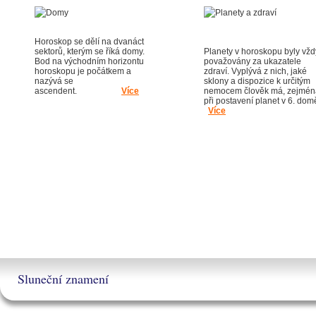
Horoskop se dělí na dvanáct
sektorů, kterým se říká domy.
Planety v horoskopu byly vžd
Bod na východním horizontu
považovány za ukazatele
horoskopu je počátkem a
zdraví. Vyplývá z nich, jaké
nazývá se
sklony a dispozice k určitým
ascendent.
Více
nemocem člověk má, zejmén
při postavení planet v 6. dom
Více
Sluneční znamení