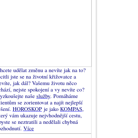
hcete udělat změnu a nevíte jak na to?
citli jste se na životní křižovatce a
evíte, jak dál? Vašemu životu něco
chází, nejste spokojení a vy nevíte co?
yzkoušejte naše
služby
. Pomáháme
lientům se zorientovat a najít nejlepší
ešení.
HOROSKOP
je jako
KOMPAS
,
terý vám ukazuje nejvhodnější cestu,
byste se neztratili a nedělali chybná
ozhodnutí.
Více