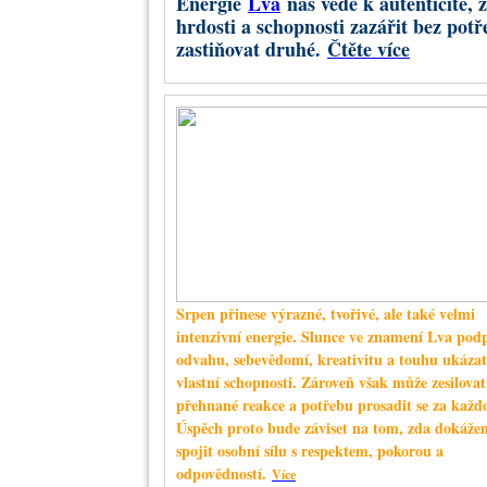
Energie
Lva
nás vede k autenticitě, 
Astrolo
hrdosti a schopnosti zazářit bez potř
zastiňovat druhé.
Čtěte více
Retrográdní Saturn
Srpen přinese výrazné, tvořivé, ale také velmi
intenzivní energie. Slunce ve znamení Lva pod
odvahu, sebevědomí, kreativitu a touhu ukázat
vlastní schopnosti. Zároveň však může zesilovat
vzniká napětí mezi touhou jednat okamžitě a nutn
přehnané reakce a potřebu prosadit se za každ
Saturn
nás může přimět položit si nepříjemné, ale
Úspěch proto bude záviset na tom, zda dokáže
spojit osobní sílu s respektem, pokorou a
odpovědností.
Více