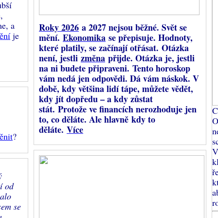
ubší
,
me, a
Roky 2026
a 2027 nejsou běžné. Svět se
ění
je
mění.
Ekonomika
se přepisuje. Hodnoty,
které platily, se začínají otřásat.
Otázka
není, jestli
změna
přijde. Otázka je, jestli
na ni budete připraveni.
Tento horoskop
vám nedá jen odpovědi. Dá vám náskok. V
době, kdy většina lidí tápe, můžete vědět,
kdy jít dopředu – a kdy zůstat
stát. Protože ve financích nerozhoduje jen
C
to, co děláte. Ale hlavně kdy to
O
děláte.
Více
n
ěnit
?
s
V
k
ř
ý
k
í od
a
valo
r
sem se
a