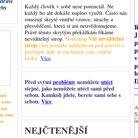
zdravé
gie s ním začala výrazněji pracovat především od 80. let minulého století.
Každý člověk v sobě nese potenciál. Ne
eby
VÍCE
každý ho ale dokáže naplno využít. Často nás
omezují skryté vnitřní vzorce, strachy a
přesvědčení, která si ani neuvědomujeme.
R
Právě těmto skrytým překážkám říkáme
J
Váš neviditelný
neviditelný strop.
Horoskop
p
strop
vám pomůže nahlédnout pod povrch a
p
pochopit, kde se nacházejí vaše vnitřní
Od 26. července do 11. prosince 2026 bude Saturn ve znamení
v
bloky.
Více
Berana v retrográdním pohybu. Toto období může zpomalit
p
rozběhnuté procesy, vrátit nás k dřívějším rozhodnutím a ukázat,
kde jsme jednali příliš rychle, bez dostatečného plánu nebo bez
b
ochoty nést následky.
D
Před svými
problémy
nemůžete
utéct
stejně, jako nemůžete utéct sami před
--
Saturn představuje řád, odpovědnost, hranice, zkušenost,
sebou. Kamkoli jdete, berete sami sebe s
disciplínu a dlouhodobé výsledky. Beran je naopak znamením
--
poří
iniciativy, odvahy, rychlosti, samostatnosti a potřeby prosadit
sebou.
Více
 světu
vlastní vůli. Když se
Saturn v Beranu
obrací do zpětného chodu,
A
 ego,
ostí postupovat pomaleji, rozumněji a s větší sebekontrolou.
Retrográdní
S
ou cenu.
 důležité otázky:
me
VÍCE
NEJČTENĚJŠÍ