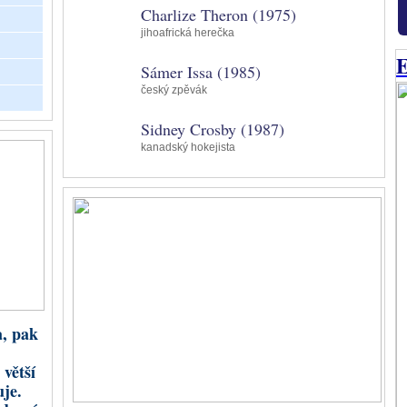
Charlize Theron (1975)
Slunce.
jihoafrická herečka
Dračí ocas neboli jižní lunární uzel
symbolizuje zkušenosti,
E
návyky a schopnosti, které si podle karmické astrologie přinášíme
Sámer Issa (1985)
z minulých životů.
VÍCE
český zpěvák
Sidney Crosby (1987)
kanadský hokejista
é mytologii byl Chiron moudrým léčitelem, filozofem a učitelem. Ovládal
tví, hudbu, lov i věštění. Dokázal pomáhat druhým, sám však nesl zranění, které
 možné zcela vyléčit. Právě proto se stal symbolem „zraněného léčitele“ –
, která díky vlastní bolesti dokáže lépe chápat utrpení druhých.
 nám připomíná, že naše zranitelnost nemusí být pouze slabostí. Pokud svým
ostem porozumíme, mohou se stát zdrojem soucitu, moudrosti a schopnosti
, pak
t nejen druhým, ale také sami sobě.
ředstavuje Chiron v astrologii
 větší
uje.
 byl objeven v roce 1977 americkým astronomem Charlesem Kowalem.