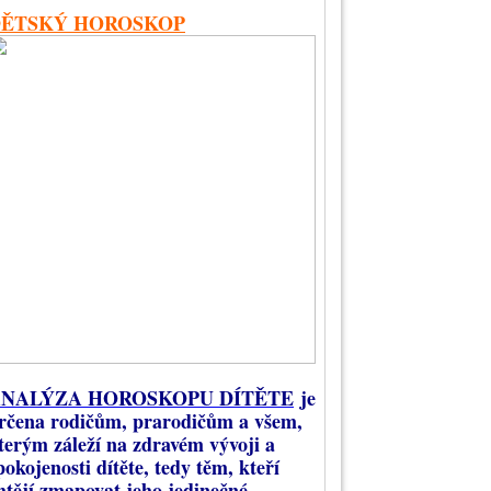
DĚTSKÝ HOROSKOP
NALÝZA HOROSKOPU DÍTĚTE
je
rčena rodičům, prarodičům a všem,
terým záleží na zdravém vývoji a
pokojenosti dítěte, tedy těm, kteří
htějí zmapovat jeho jedinečné