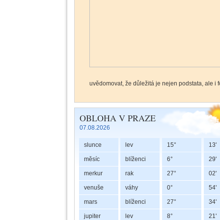
uvědomovat, že důležitá je nejen podstata, ale i
Lunární uzly a duchovní náprava
OBLOHA V PRAZE
07.08.2026
slunce
lev
15°
13'
měsíc
blíženci
6°
29'
merkur
rak
27°
02'
venuše
váhy
0°
54'
mars
blíženci
27°
34'
jupiter
lev
8°
21'