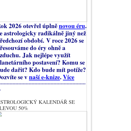
ok 2026 otevřel úplně
novou éru
.
e astrologicky radikálně jiný než
ředchozí období.
V roce 2026 se
řesouváme do éry ohně a
zduchu.
Jak nejlépe využít
lanetárního postavení? Komu se
ude dařit? Kdo bude mít potíže?
ozvíte se v
naší e-knize
.
Více
-----------------------------------------------------------
-
STROLOGICKÝ KALENDÁŘ SE
LEVOU 50%