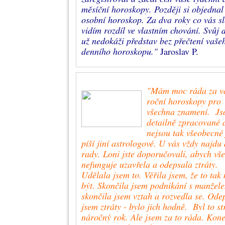
měsíční horoskopy. Později si objednal
osobní horoskop. Za dva roky co vás sl
vidím rozdíl ve vlastním chování. Svůj 
už nedokáži představ bez přečtení vaše
denního horoskopu."
Jaroslav P.
"Mám moc ráda za v
roční horoskopy pro
všechna znamení. Js
detailně zpracované 
nejsou tak všeobecné
píší jiní astrologové. U vás vždy najdu
rady. Loni jste doporučovali, abych vše
nefunguje uzavřela a odepsala ztráty.
Udělala jsem to. Věřila jsem, že to tak
být. Skončila jsem podnikání s manžel
skončila jsem vztah a rozvedla se. Ode
jsem ztráty - bylo jich hodně. Byl to s
náročný rok. Ale jsem za to ráda. Kon