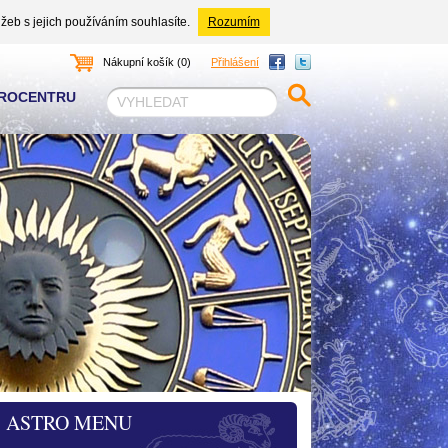
žeb s jejich používáním souhlasíte.
Rozumím
Nákupní košík (0)
Přihlášení
TROCENTRU
ASTRO MENU