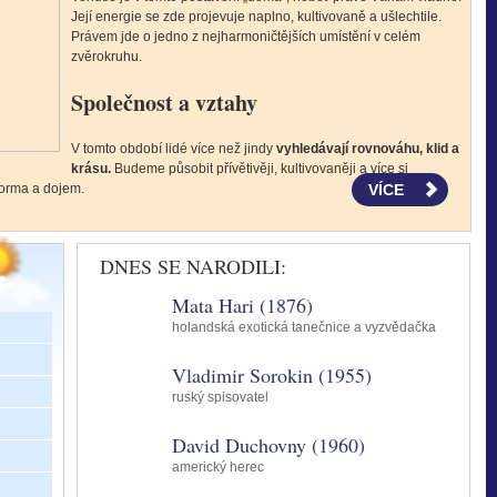
Její energie se zde projevuje naplno, kultivovaně a ušlechtile.
Právem jde o jedno z nejharmoničtějších umístění v celém
zvěrokruhu.
Společnost a vztahy
V tomto období lidé více než jindy
vyhledávají rovnováhu, klid a
krásu.
Budeme působit přívětivěji, kultivovaněji a více si
 forma a dojem.
VÍCE
DNES SE NARODILI:
Mata Hari (1876)
holandská exotická tanečnice a vyzvědačka
Každý člověk přichází na svět s určitými zkušenostmi, dary, ale
také s neuzavřenými tématy. Duchovní tradice je někdy označují
Vladimir Sorokin (1955)
jako
karmu, životní lekce nebo úkoly duše
. Kabala pro tento
proces používá hebrejské slovo
tikun
, které
znamená nápravu,
ruský spisovatel
korekci nebo obnovení rovnováhy.
David Duchovny (1960)
V
astrologii
podobné téma představují
lunární uzly
, které ukazují
americký herec
směr našeho duchovního vývoje. Nejsou skutečnými planetami,
ale matematickými body, v nichž se dráha Měsíce protíná s dráhou