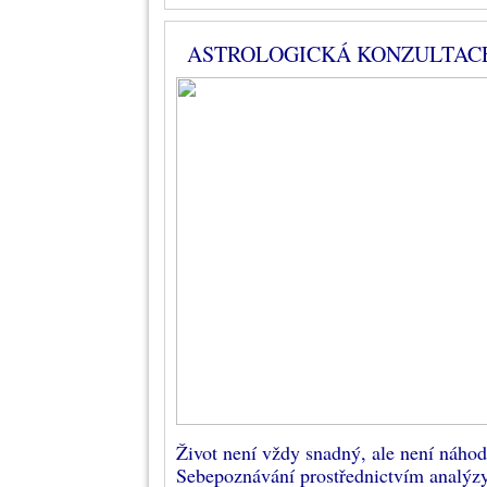
ASTROLOGICKÁ KONZULTAC
Život není vždy snadný, ale není náho
Sebepoznávání prostřednictvím analýz