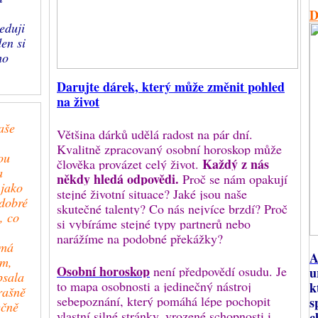
eduji
den si
ho
Darujte dárek, který může změnit pohled
na život
aše
Většina dárků udělá radost na pár dní.
Kvalitně zpracovaný osobní horoskop může
ou
Každý z nás
člověka provázet celý život.
a
někdy hledá odpovědi.
Proč se nám opakují
 jako
stejné životní situace? Jaké jsou naše
 dobré
skutečné talenty? Co nás nejvíce brzdí? Proč
, co
si vybíráme stejné typy partnerů nebo
narážíme na podobné překážky?
 má
A
em,
Osobní horoskop
není předpovědí osudu. Je
u
psala
to mapa osobnosti a jedinečný nástroj
k
trašně
sebepoznání, který pomáhá lépe pochopit
s
ečně
vlastní silné stránky, vrozené schopnosti i
c