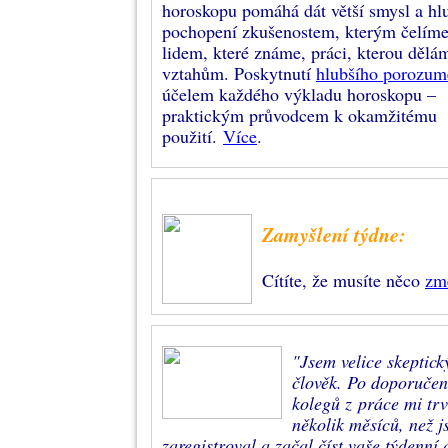
horoskopu pomáhá dát větší smysl a hl
pochopení zkušenostem, kterým čelíme
lidem, které známe, práci, kterou dělá
vztahům. Poskytnutí
hlubšího porozum
účelem každého výkladu horoskopu –
praktickým průvodcem k okamžitému
použití.
Více
.
Zamyšlení týdne:
Cítíte, že musíte něco
zm
"Jsem velice skeptick
člověk. Po doporučen
kolegů z práce mi tr
několik měsíců, než j
zaregistroval a začal číst vaše týdenní 