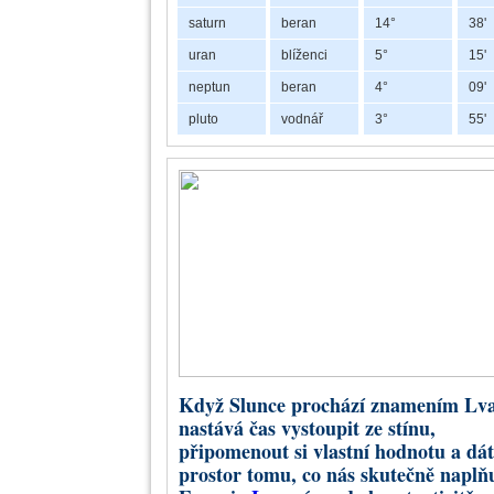
saturn
beran
14°
38'
uran
blíženci
5°
15'
neptun
beran
4°
09'
pluto
vodnář
3°
55'
Retrográdní Chiron v Býku a Beranu
V řeck
lékařs
nebylo
bytosti
Chiron
zkušen
Když Slunce prochází znamením Lva
pomáha
nastává čas vystoupit ze stínu,
Co p
připomenout si vlastní hodnotu a dát
prostor tomu, co nás skutečně naplň
Chiron