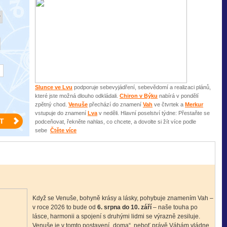
Slunce ve Lvu
podporuje sebevyjádření, sebevědomí a realizaci plánů,
které jste možná dlouho odkládali.
Chiron v Býku
nabírá v pondělí
zpětný chod.
Venuše
přechází do znamení
Vah
ve čtvrtek a
Merkur
vstupuje do znamení
Lva
v neděli. Hlavní poselství týdne: Přestaňte se
podceňovat, řekněte nahlas, co chcete, a dovolte si žít více podle
sebe
Čtěte více
Když se Venuše, bohyně krásy a lásky, pohybuje znamením Vah –
v roce 2026 to bude od
6. srpna do 10. září
– naše touha po
lásce, harmonii a spojení s druhými lidmi se výrazně zesiluje.
Venuše je v tomto postavení „doma“, neboť právě Váhám vládne.