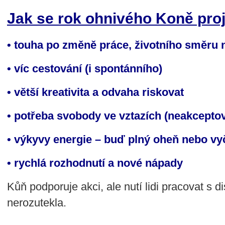
Jak se rok ohnivého Koně proje
• touha po změně práce, životního směru 
• víc cestování (i spontánního)
• větší kreativita a odvaha riskovat
• potřeba svobody ve vztazích (neakcepto
• výkyvy energie – buď plný oheň nebo vy
• rychlá rozhodnutí a nové nápady
Kůň podporuje akci, ale nutí lidi pracovat s d
nerozutekla.