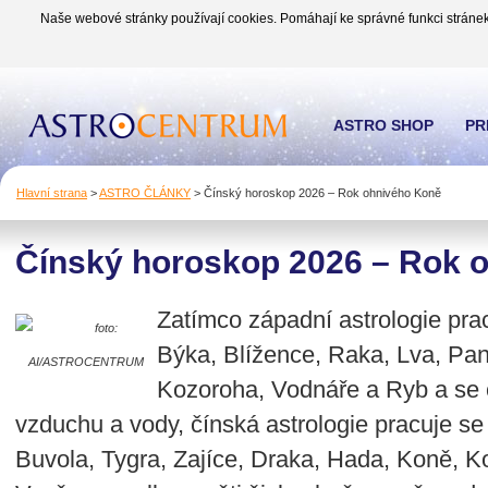
Naše webové stránky používají cookies. Pomáhají ke správné funkci stránek
ASTRO SHOP
PR
Hlavní strana
>
ASTRO ČLÁNKY
>
Čínský horoskop 2026 – Rok ohnivého Koně
Čínský horoskop 2026 – Rok 
Zatímco západní astrologie pr
foto:
Býka, Blížence, Raka, Lva, Pann
AI/ASTROCENTRUM
Kozoroha, Vodnáře a Ryb a se č
vzduchu a vody, čínská astrologie pracuje se
Buvola, Tygra, Zajíce, Draka, Hada, Koně, K