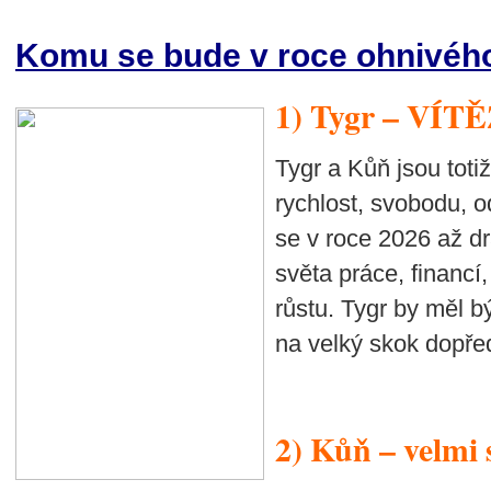
Komu se bude v roce ohnivého
1) Tygr – VÍT
Tygr a Kůň jsou totiž
rychlost, svobodu, 
se v roce 2026 až d
světa práce, financí
růstu. Tygr by měl b
na velký skok dopře
2) Kůň – velmi 