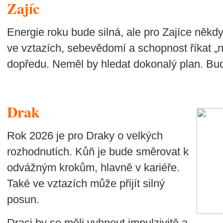
Zajíc
Energie roku bude silná, ale pro Zajíce někd
ve vztazích, sebevědomí a schopnost říkat „
dopředu. Neměl by hledat dokonalý plan. Bude
Drak
Rok 2026 je pro Draky o velkých
rozhodnutích. Kůň je bude směrovat k
odvážným krokům, hlavně v kariéře.
Také ve vztazích může přijít silný
posun.
Draci by se měli vyhnout
impulzivitě a