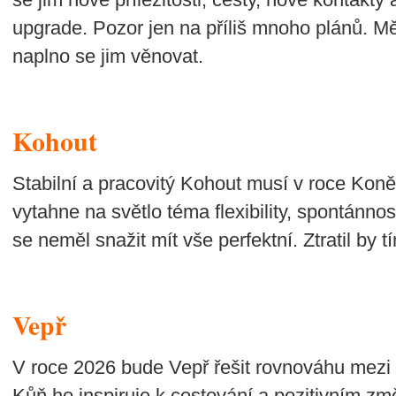
upgrade. Pozor jen na příliš mnoho plánů. Měl
naplno se jim věnovat.
Kohout
Stabilní a pracovitý Kohout musí v roce Koně
vytahne na světlo téma flexibility, spontánno
se neměl snažit mít vše perfektní. Ztratil by 
Vepř
V roce 2026 bude Vepř řešit rovnováhu mezi
Kůň ho inspiruje k cestování a pozitivním 