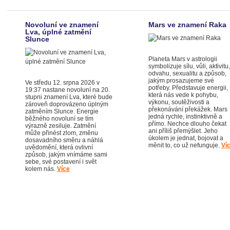
Novoluní ve znamení
Mars ve znamení Raka
Lva, úplné zatmění
Slunce
Planeta Mars v astrologii
symbolizuje sílu, vůli, aktivitu,
odvahu, sexualitu a způsob,
jakým prosazujeme své
Ve středu 12. srpna 2026 v
potřeby. Představuje energii,
19:37 nastane novoluní na 20.
která nás vede k pohybu,
stupni znamení Lva, které bude
výkonu, soutěživosti a
zároveň doprovázeno úplným
překonávání překážek. Mars
zatměním Slunce. Energie
jedná rychle, instinktivně a
běžného novoluní se tím
přímo. Nechce dlouho čekat
výrazně zesiluje. Zatmění
ani příliš přemýšlet. Jeho
může přinést zlom, změnu
úkolem je jednat, bojovat a
dosavadního směru a náhlá
měnit to, co už nefunguje.
Ví
uvědomění, která ovlivní
způsob, jakým vnímáme sami
sebe, své postavení i svět
kolem nás.
Více