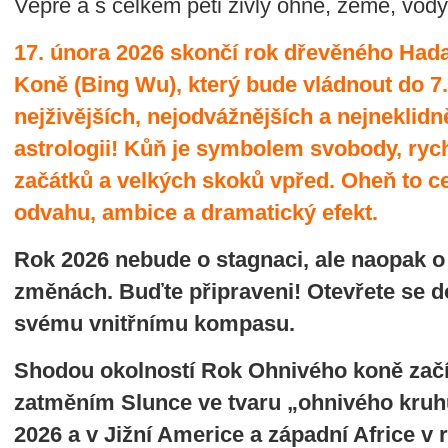
Vepře a s celkem pěti živly ohně, země, vody
17. února 2026 skončí rok dřevěného Had
Koně (Bing Wu), který bude vládnout do 7.
nejživějších, nejodvážnějších a nejneklid
astrologii! Kůň je symbolem svobody, rych
začátků a velkých skoků vpřed. Oheň to c
odvahu, ambice a dramatický efekt.
Rok 2026 nebude o stagnaci, ale naopak o
změnách. Buďte připraveni! Otevřete se d
svému vnitřnímu kompasu.
Shodou okolností Rok Ohnivého koně zač
zatměním Slunce ve tvaru „ohnivého kruhu“
2026 a v Jižní Americe a západní Africe v 