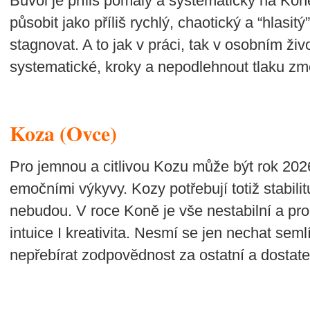
Buvol je příliš pomalý a systematický na Ko
působit jako příliš rychlý, chaotický a “hlasit
stagnovat. A to jak v práci, tak v osobním živ
systematické, kroky a nepodlehnout tlaku zm
Koza (Ovce)
Pro jemnou a citlivou Kozu může být rok 202
emočními výkyvy. Kozy potřebují totiž stabilit
nebudou. V roce Koně je vše nestabilní a pr
intuice I kreativita. Nesmí se jen nechat se
nepřebírat zodpovědnost za ostatní a dostat