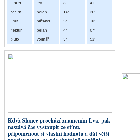
jupiter
lev
8°
41'
pomáhat nejen druhým, ale také
saturn
beran
14°
36'
Co představuje Chiron 
uran
blíženci
5°
18'
Chiron byl objeven v roce 19
neptun
beran
4°
Astrologie s ním začala výrazněj
07'
pluto
vodnář
3°
53'
Retrográdní Saturn
Od 26. červe
Berana v ret
rozběhnuté pr
kde jsme jedn
ochoty nést n
Saturn předst
Když Slunce prochází znamením Lva, pak
disciplínu a
nastává čas vystoupit ze stínu,
iniciativy, od
připomenout si vlastní hodnotu a dát větší
vlastní vůli. 
vzniká napětí mezi touhou jednat okamžitě a nutností postupovat pomaleji,