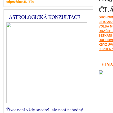
odpovědností.
Více
ČL
ASTROLOGICKÁ KONZULTACE
DUCHOVN
LÉTO 202
VOLBA M
DRAČÍ H
SETKÁNÍ
DUCHOVN
KDYŽ UV
JUPITER 
FINA
Život není vždy snadný, ale není náhodný.