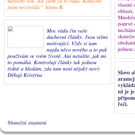
náročný rok. Ale jsem za to ráda. Konečně
vlastní 
jsem nezávislá." Alena B.
oblasti,
Mnohým 
poprvé 
nechápa
Moc ráda čtu vaše
skutečn
duchovní články. Jsou velmi
obohati
motivující. Vždy si tam
jednou 
najdu něco nového a to pak
používám ve svém životě. Ani netušíte, jak mi
to pomáhá. Kontroluji články tak jednou
týdně a hledám, zda tam není nějaký nový.
Slovo a
Děkuji Kristýna
aramejš
vykládá
už je j
připom
řeči.
Sluneční znamení