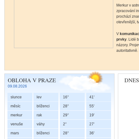
Merkur v astr
zpracování i
prochází zna
otevřenější, t
V
komunikac
prvky
. Lidé 
názory. Proje
autoritativně.
Retrográdní Chiron v Býku a Beranu
OBLOHA V PRAZE
DNES
09.08.2026
slunce
lev
16°
41'
V řecké mytologii byl Chiron mou
měsíc
blíženci
28°
55'
lékařství, hudbu, lov i věštění.
merkur
rak
29°
19'
nebylo možné zcela vyléčit. Prá
bytosti, která díky vlastní boles
venuše
váhy
2°
27'
mars
blíženci
28°
Chiron nám připomíná, že naše 
36'
zkušenostem porozumíme, mohou 