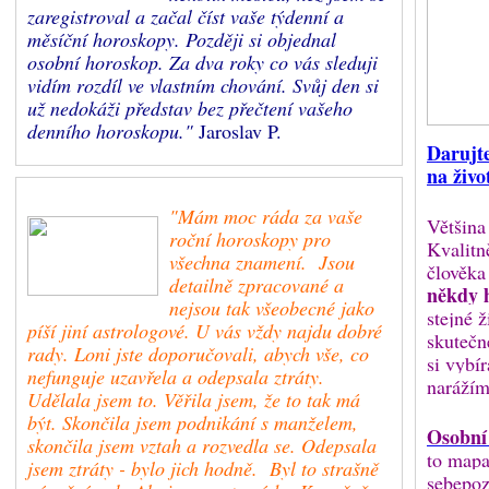
zaregistroval a začal číst vaše týdenní a
měsíční horoskopy. Později si objednal
osobní horoskop. Za dva roky co vás sleduji
vidím rozdíl ve vlastním chování. Svůj den si
už nedokáži představ bez přečtení vašeho
denního horoskopu."
Jaroslav P.
Darujt
na živo
"Mám moc ráda za vaše
Většina
roční horoskopy pro
Kvalitn
všechna znamení. Jsou
člověka
detailně zpracované a
někdy 
nejsou tak všeobecné jako
stejné ž
píší jiní astrologové. U vás vždy najdu dobré
skutečn
rady. Loni jste doporučovali, abych vše, co
si vybí
nefunguje uzavřela a odepsala ztráty.
narážím
Udělala jsem to. Věřila jsem, že to tak má
být. Skončila jsem podnikání s manželem,
Osobní
skončila jsem vztah a rozvedla se. Odepsala
to mapa
jsem ztráty - bylo jich hodně. Byl to strašně
sebepoz