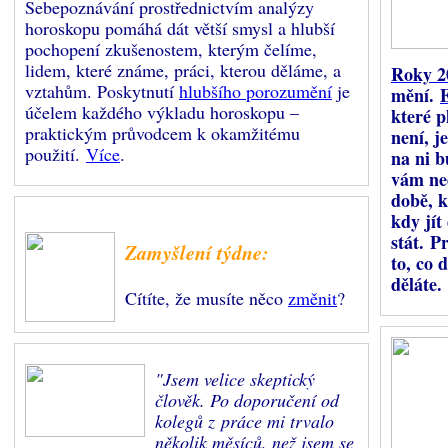
Sebepoznávání prostřednictvím analýzy
horoskopu pomáhá dát větší smysl a hlubší
pochopení zkušenostem, kterým čelíme,
lidem, které známe, práci, kterou děláme, a
Roky 2
vztahům. Poskytnutí
hlubšího porozumění
je
mění.
účelem každého výkladu horoskopu –
které pl
praktickým průvodcem k okamžitému
není, j
použití.
Více
.
na ni b
vám ne
době, k
kdy jít
stát. P
Zamyšlení týdne:
to, co 
děláte.
Cítíte, že musíte něco
změnit
?
"Jsem velice skeptický
člověk. Po doporučení od
kolegů z práce mi trvalo
několik měsíců, než jsem se