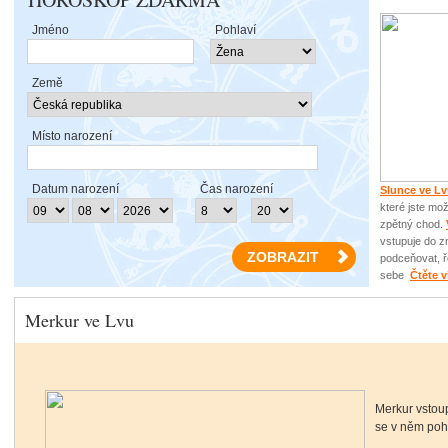
Jméno
Pohlaví
Země
Místo narození
Datum narození
Čas narození
Slunce ve L
které jste mo
zpětný chod.
vstupuje do 
podceňovat, ře
sebe
Čtěte v
Merkur ve Lvu
Merkur vstou
se v něm poh