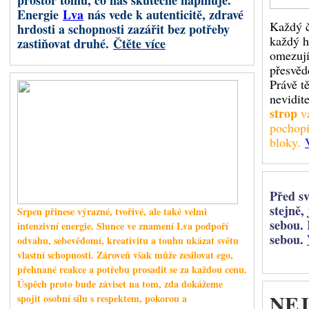
prostor tomu, co nás skutečně naplňuje.
Energie
Lva
nás vede k autenticitě, zdravé
Saturn
nás může přimět položit si nepříjemné, ale důležité otázky:
Každý č
hrdosti a schopnosti zazářit bez potřeby
každý h
zastiňovat druhé.
Čtěte více
omezují
přesvěd
Právě t
nevidite
strop
vá
pochopi
bloky.
Před s
stejně,
Srpen přinese výrazné, tvořivé, ale také velmi
sebou. 
intenzivní energie. Slunce ve znamení Lva podpoří
sebou.
odvahu, sebevědomí, kreativitu a touhu ukázat světu
vlastní schopnosti. Zároveň však může zesilovat ego,
přehnané reakce a potřebu prosadit se za každou cenu.
Úspěch proto bude záviset na tom, zda dokážeme
NEJ
spojit osobní sílu s respektem, pokorou a