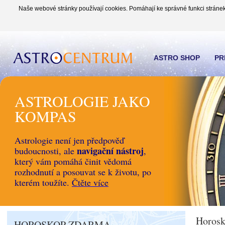
Naše webové stránky používají cookies. Pomáhají ke správné funkci stránek
ASTRO SHOP
PR
ASTROLOGIE JAKO
KOMPAS
Astrologie není jen předpověď
navigační nástroj
budoucnosti, ale
,
který vám pomáhá činit vědomá
rozhodnutí a posouvat se k životu, po
kterém toužíte.
Čtěte více
Horosk
HOROSKOP ZDARMA