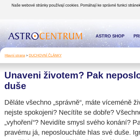
Naše webové stránky používají cookies. Pomáhají ke správné funkci stránek
ASTRO SHOP
PR
Hlavní strana
>
DUCHOVNÍ ČLÁNKY
Unaveni životem? Pak neposlo
duše
Děláte všechno „správně“, máte víceméně život
nejste spokojeni? Necítíte se dobře? Všechn
„vyhoření“? Nevidíte smysl svého konání? Pak
pravému já, neposloucháte hlas své duše. Ig