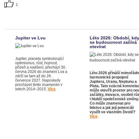
1
Jupiter ve Lvu
Léto 2026: Období, kd
se budoucnost začíná
otevírat
Jupiter, planeta symbolizující
optimismus, růst, hojnost,
přízeň a nadšení, přechází 30.
června 2026 do znamení Lva a
Léto 2026 přináší mimořád
zdrží se tam až do 26.
harmonické propojení
července 2027. Naposledy
Jupitera, Uranu, Neptunu a
procházel tímto znamením v
Pluta. Tato vzácná konstela
letech 2014–2015.
Více
může otevřít prostor pro no
začátky, inovace, osobní rů
i hlubší společenské změny.
Co může znamenat pro
lidstvo a jak její potenciál
využít ve vlastním životě?
Více