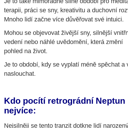
Je to také mimořádně silné období pro medita
terapii, práci se sny, kreativitu a duchovní roz
Mnoho lidí začne více důvěřovat své intuici.
Mohou se objevovat živější sny, silnější vnitřn
vedení nebo náhlé uvědomění, která změní
pohled na život.
Je to období, kdy se vyplatí méně spěchat a 
naslouchat.
Kdo pocítí retrográdní Neptun
nejvíce:
Nejsilněji se tento tranzit dotkne lidí naroz