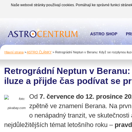
Naše webové stránky používají cookies. Pomáhají ke správné funkci stránek
ASTRO SHOP
PR
Hlavní strana
>
ASTRO ČLÁNKY
>
Retrográdní Neptun v Beranu: Když se rozplynou iluze
Retrográdní Neptun v Beranu:
iluze a přijde čas podívat se p
Od
7. července do 12. prosince 2
foto:
zpětně ve znamení Berana. Na první
pixabay.com
o nenápadný tranzit, ve skutečnosti 
nejdůležitějších témat letošního roku –
pravd