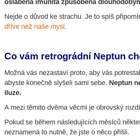
oslabená imunita způsobená dlouhodobý
Nejde o důvod ke strachu. Je to spíš připom
dříve než naše mysl
.
Co vám retrográdní Neptun chc
Možná vás nezastaví proto, aby vás potresta
abyste konečně slyšeli sami sebe.
Neptun ne
iluze.
A mezi těmito dvěma věcmi je obrovský rozdí
Pokud se během následujících měsíců někter
neznamená to nutně, že jste o něco přišli.