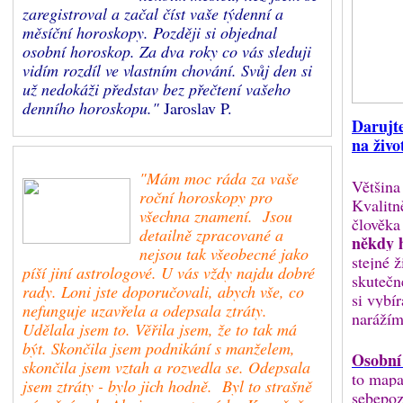
zaregistroval a začal číst vaše týdenní a
měsíční horoskopy. Později si objednal
osobní horoskop. Za dva roky co vás sleduji
vidím rozdíl ve vlastním chování. Svůj den si
už nedokáži představ bez přečtení vašeho
denního horoskopu."
Jaroslav P.
Darujt
na živo
"Mám moc ráda za vaše
Většina
roční horoskopy pro
Kvalitn
všechna znamení. Jsou
člověka
detailně zpracované a
někdy 
nejsou tak všeobecné jako
stejné ž
píší jiní astrologové. U vás vždy najdu dobré
skutečn
rady. Loni jste doporučovali, abych vše, co
si vybí
nefunguje uzavřela a odepsala ztráty.
narážím
Udělala jsem to. Věřila jsem, že to tak má
být. Skončila jsem podnikání s manželem,
Osobní
skončila jsem vztah a rozvedla se. Odepsala
to mapa
jsem ztráty - bylo jich hodně. Byl to strašně
sebepoz