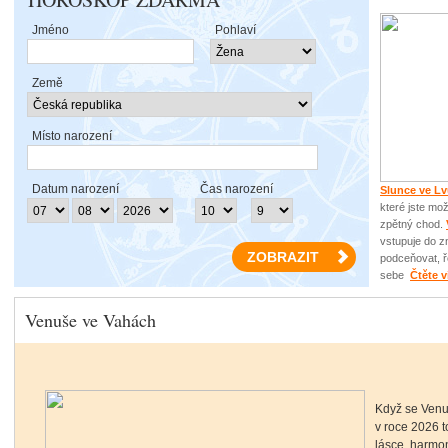
Jméno
Pohlaví
Země
Místo narození
Datum narození
Čas narození
Slunce ve L
které jste mo
zpětný chod.
vstupuje do 
podceňovat, ře
sebe
Čtěte v
Venuše ve Vahách
Když se Venu
v roce 2026 
lásce, harmon