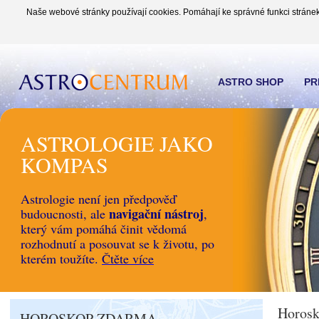
Naše webové stránky používají cookies. Pomáhají ke správné funkci stránek
ASTRO SHOP
PR
ASTROLOGIE JAKO
KOMPAS
Astrologie není jen předpověď
navigační nástroj
budoucnosti, ale
,
který vám pomáhá činit vědomá
rozhodnutí a posouvat se k životu, po
kterém toužíte.
Čtěte více
Horosk
HOROSKOP ZDARMA