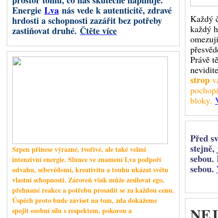
prostor tomu, co nás skutečně naplňuje.
Chiron byl objeven v roce 19
Energie
Lva
nás vede k autenticitě, zdravé
Astrologie s ním začala výrazněj
Každý č
hrdosti a schopnosti zazářit bez potřeby
každý h
zastiňovat druhé.
Čtěte více
omezují
přesvěd
Retrográdní Saturn
Právě t
nevidite
strop
vá
pochopi
Od 26. červe
bloky.
Berana v ret
rozběhnuté pr
kde jsme jedn
ochoty nést n
Před s
stejně,
Srpen přinese výrazné, tvořivé, ale také velmi
Saturn předst
sebou. 
disciplínu a
intenzivní energie. Slunce ve znamení Lva podpoří
iniciativy, od
sebou.
odvahu, sebevědomí, kreativitu a touhu ukázat světu
vlastní vůli. 
vlastní schopnosti. Zároveň však může zesilovat ego,
vzniká napětí mezi touhou jednat okamžitě a nutností postupovat pomaleji,
přehnané reakce a potřebu prosadit se za každou cenu.
Saturn
nás může přimět položit si nepříjemné, ale důležité otázky:
Úspěch proto bude záviset na tom, zda dokážeme
NEJ
spojit osobní sílu s respektem, pokorou a