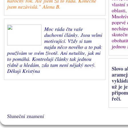
náročný rok. Ale jsem za to ráda. Konečně
vlastní 
jsem nezávislá." Alena B.
oblasti,
Mnohým 
poprvé 
nechápa
Moc ráda čtu vaše
skutečn
duchovní články. Jsou velmi
obohati
motivující. Vždy si tam
jednou 
najdu něco nového a to pak
používám ve svém životě. Ani netušíte, jak mi
to pomáhá. Kontroluji články tak jednou
týdně a hledám, zda tam není nějaký nový.
Slovo a
Děkuji Kristýna
aramejš
vykládá
už je j
připom
řeči.
Sluneční znamení