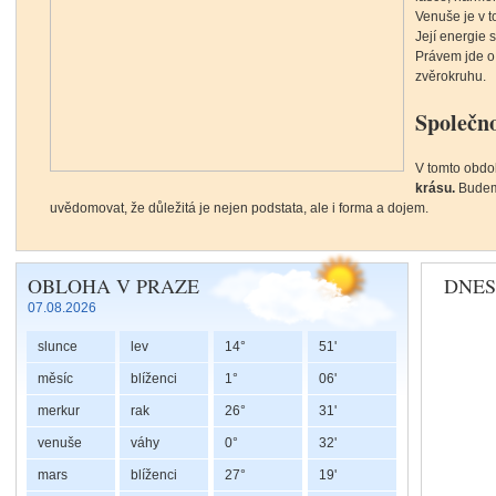
Venuše je v 
Její energie 
Právem jde o
zvěrokruhu.
Společno
V tomto obdob
krásu.
Budeme 
uvědomovat, že důležitá je nejen podstata, ale i forma a dojem.
Lunární uzly a duchovní náprava
OBLOHA V PRAZE
DNES
07.08.2026
slunce
lev
14°
51'
Každý člověk 
také s neuzav
měsíc
blíženci
1°
06'
jako
karmu, ž
merkur
rak
26°
31'
proces použí
korekci neb
venuše
váhy
0°
32'
V
astrologii
p
mars
blíženci
27°
19'
směr našeho 