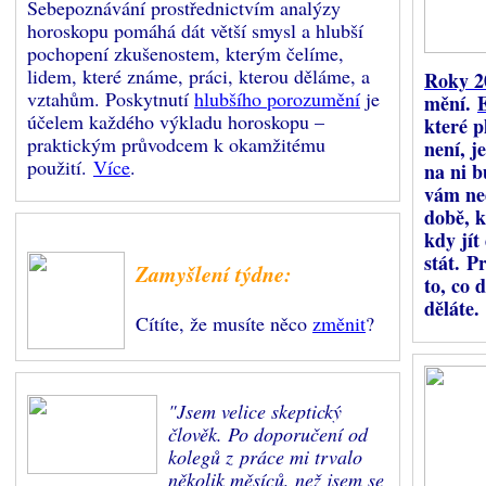
Sebepoznávání prostřednictvím analýzy
horoskopu pomáhá dát větší smysl a hlubší
pochopení zkušenostem, kterým čelíme,
lidem, které známe, práci, kterou děláme, a
Roky 2
vztahům. Poskytnutí
hlubšího porozumění
je
mění.
účelem každého výkladu horoskopu –
které pl
praktickým průvodcem k okamžitému
není, j
použití.
Více
.
na ni b
vám ne
době, k
kdy jít
stát. P
Zamyšlení týdne:
to, co 
děláte.
Cítíte, že musíte něco
změnit
?
"Jsem velice skeptický
člověk. Po doporučení od
kolegů z práce mi trvalo
několik měsíců, než jsem se