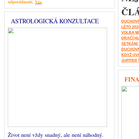
odpovědností.
Více
ČL
ASTROLOGICKÁ KONZULTACE
DUCHOVN
LÉTO 202
VOLBA M
DRAČÍ H
SETKÁNÍ
DUCHOVN
KDYŽ UV
JUPITER 
FINA
Život není vždy snadný, ale není náhodný.