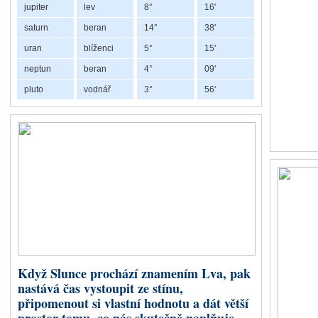
jupiter
lev
8°
16'
ale matematic
Slunce.
saturn
beran
14°
38'
uran
blíženci
5°
15'
Dračí ocas ne
návyky a scho
neptun
beran
4°
09'
z minulých ži
pluto
vodnář
3°
56'
Retrográdní Chiron v Býku a Beranu
V řecké mytologii byl Chiron mou
lékařství, hudbu, lov i věštění.
nebylo možné zcela vyléčit. Prá
bytosti, která díky vlastní boles
Chiron nám připomíná, že naše 
zkušenostem porozumíme, mohou 
Když Slunce prochází znamením Lva, pak
pomáhat nejen druhým, ale také
nastává čas vystoupit ze stínu,
Co představuje Chiron 
připomenout si vlastní hodnotu a dát větší