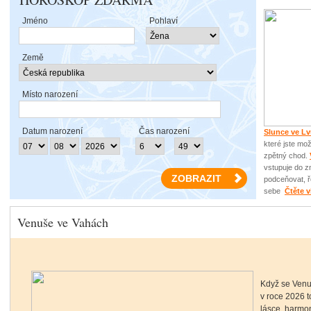
Jméno
Pohlaví
Země
Místo narození
Datum narození
Čas narození
Slunce ve L
které jste mo
zpětný chod.
vstupuje do 
podceňovat, ře
sebe
Čtěte v
Venuše ve Vahách
Když se Venu
v roce 2026 
lásce, harmon