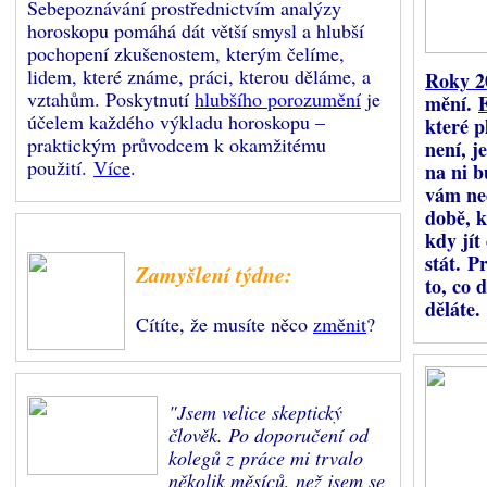
Sebepoznávání prostřednictvím analýzy
horoskopu pomáhá dát větší smysl a hlubší
pochopení zkušenostem, kterým čelíme,
lidem, které známe, práci, kterou děláme, a
Roky 2
vztahům. Poskytnutí
hlubšího porozumění
je
mění.
účelem každého výkladu horoskopu –
které pl
praktickým průvodcem k okamžitému
není, j
použití.
Více
.
na ni b
vám ne
době, k
kdy jít
stát. P
Zamyšlení týdne:
to, co 
děláte.
Cítíte, že musíte něco
změnit
?
"Jsem velice skeptický
člověk. Po doporučení od
kolegů z práce mi trvalo
několik měsíců, než jsem se