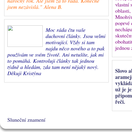
náročný rok. Ale jsem za to ráda. Konečně
vlastní 
jsem nezávislá." Alena B.
oblasti,
Mnohým 
poprvé 
nechápa
Moc ráda čtu vaše
skutečn
duchovní články. Jsou velmi
obohati
motivující. Vždy si tam
jednou 
najdu něco nového a to pak
používám ve svém životě. Ani netušíte, jak mi
to pomáhá. Kontroluji články tak jednou
týdně a hledám, zda tam není nějaký nový.
Slovo a
Děkuji Kristýna
aramejš
vykládá
už je j
připom
řeči.
Sluneční znamení