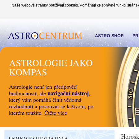
Naše webové stránky používají cookies. Pomáhají ke správné funkci stránek
ASTRO SHOP
PR
ASTROLOGIE JAKO
KOMPAS
Astrologie není jen předpověď
navigační nástroj
budoucnosti, ale
,
který vám pomáhá činit vědomá
rozhodnutí a posouvat se k životu, po
kterém toužíte.
Čtěte více
Horosk
HOROSKOP ZDARMA