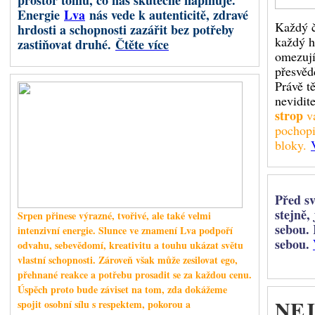
prostor tomu, co nás skutečně naplňuje.
Chiron byl objeven v roce 19
Energie
Lva
nás vede k autenticitě, zdravé
Astrologie s ním začala výrazněj
Každý č
hrdosti a schopnosti zazářit bez potřeby
každý h
zastiňovat druhé.
Čtěte více
omezují
přesvěd
Retrográdní Saturn
Právě t
nevidite
strop
vá
pochopi
Od 26. červe
bloky.
Berana v ret
rozběhnuté pr
kde jsme jedn
ochoty nést n
Před s
stejně,
Srpen přinese výrazné, tvořivé, ale také velmi
Saturn předst
sebou. 
disciplínu a
intenzivní energie. Slunce ve znamení Lva podpoří
iniciativy, od
sebou.
odvahu, sebevědomí, kreativitu a touhu ukázat světu
vlastní vůli. 
vlastní schopnosti. Zároveň však může zesilovat ego,
vzniká napětí mezi touhou jednat okamžitě a nutností postupovat pomaleji,
přehnané reakce a potřebu prosadit se za každou cenu.
Saturn
nás může přimět položit si nepříjemné, ale důležité otázky:
Úspěch proto bude záviset na tom, zda dokážeme
NEJ
spojit osobní sílu s respektem, pokorou a