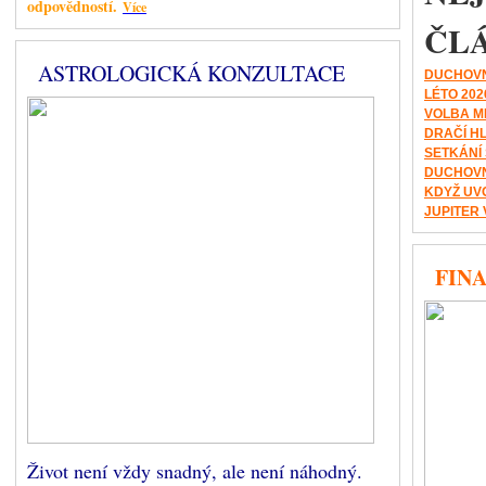
odpovědností.
Více
ČL
ASTROLOGICKÁ KONZULTACE
DUCHOVN
LÉTO 202
VOLBA M
DRAČÍ H
SETKÁNÍ
DUCHOVN
KDYŽ UV
JUPITER 
FINA
Život není vždy snadný, ale není náhodný.