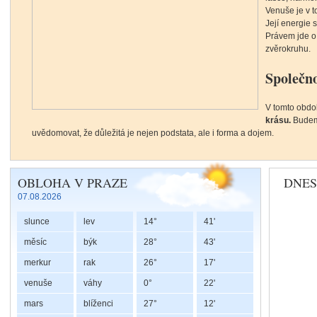
Venuše je v 
Její energie 
Právem jde o
zvěrokruhu.
Společno
V tomto obdob
krásu.
Budeme 
uvědomovat, že důležitá je nejen podstata, ale i forma a dojem.
Lunární uzly a duchovní náprava
OBLOHA V PRAZE
DNES
07.08.2026
slunce
lev
14°
41'
Každý člověk 
také s neuzav
měsíc
býk
28°
43'
jako
karmu, ž
merkur
rak
26°
17'
proces použí
korekci neb
venuše
váhy
0°
22'
V
astrologii
p
mars
blíženci
27°
12'
směr našeho 