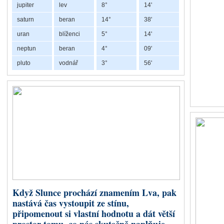
jupiter
lev
8°
14'
ale matematic
Slunce.
saturn
beran
14°
38'
uran
blíženci
5°
14'
Dračí ocas ne
návyky a scho
neptun
beran
4°
09'
z minulých ži
pluto
vodnář
3°
56'
Retrográdní Chiron v Býku a Beranu
V řecké mytologii byl Chiron mou
lékařství, hudbu, lov i věštění.
nebylo možné zcela vyléčit. Prá
bytosti, která díky vlastní boles
Chiron nám připomíná, že naše 
zkušenostem porozumíme, mohou 
Když Slunce prochází znamením Lva, pak
pomáhat nejen druhým, ale také
nastává čas vystoupit ze stínu,
Co představuje Chiron 
připomenout si vlastní hodnotu a dát větší