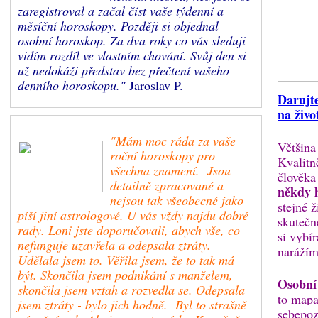
zaregistroval a začal číst vaše týdenní a
měsíční horoskopy. Později si objednal
osobní horoskop. Za dva roky co vás sleduji
vidím rozdíl ve vlastním chování. Svůj den si
už nedokáži představ bez přečtení vašeho
denního horoskopu."
Jaroslav P.
Darujt
na živo
"Mám moc ráda za vaše
Většina
roční horoskopy pro
Kvalitn
všechna znamení. Jsou
člověka
detailně zpracované a
někdy 
nejsou tak všeobecné jako
stejné ž
píší jiní astrologové. U vás vždy najdu dobré
skutečn
rady. Loni jste doporučovali, abych vše, co
si vybí
nefunguje uzavřela a odepsala ztráty.
narážím
Udělala jsem to. Věřila jsem, že to tak má
být. Skončila jsem podnikání s manželem,
Osobní
skončila jsem vztah a rozvedla se. Odepsala
to mapa
jsem ztráty - bylo jich hodně. Byl to strašně
sebepoz